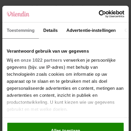
4
Makelaar Mandy: ‘Een bericht van de BN’er.
Een foto. Mijn lijf reageert’
5
Toestemming
Details
Advertentie-instellingen
Ov
Makelaar Mandy: ‘Vrijdagavond belde Bart.
Hij sprak eng kalm’
Verantwoord gebruik van uw gegevens
Nieuw
Wij en
onze 1022 partners
verwerken je persoonlijke
gegevens (bijv. uw IP-adres) met behulp van
technologieën zoals cookies om informatie op uw
apparaat op te slaan en te gebruiken met als doel
gepersonaliseerde advertenties en content, metingen aan
advertenties en content, inzicht in publiek en
productontwikkeling. U kunt kiezen wie uw gegevens
gebruikt en met welke doelen.
Als u het toestaat, willen we ook graag:
Alles toestaan