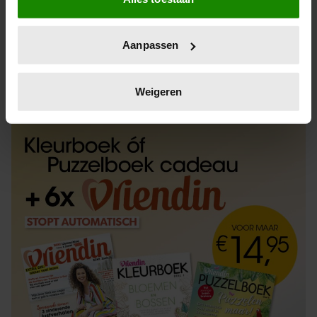
Informatie verzamelen over uw geografische
locatie, die tot een paar meter nauwkeurig kan zijn
Uw apparaat identificeren door het actief te
Aanpassen
scannen op specifieke eigenschappen (fingerprinting)
Lees meer over hoe uw persoonlijke gegevens worden
ABONNEREN
LOS KOPEN
verwerkt en stel uw voorkeuren in het
detailgedeelte
in.
Weigeren
U kunt uw toestemming op elk moment wijzigen of
intrekken in de Cookieverklaring.
We gebruiken cookies om content en advertenties te
personaliseren, om functies voor social media te bieden
en om ons websiteverkeer te analyseren. Ook delen we
informatie over uw gebruik van onze site met onze
partners voor social media, adverteren en analyse. Deze
partners kunnen deze gegevens combineren met andere
informatie die u aan ze heeft verstrekt of die ze hebben
verzameld op basis van uw gebruik van hun services. U
gaat akkoord met onze cookies als u onze website blijft
gebruiken.