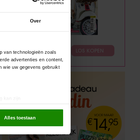
Over
ABONNEREN
LOS KOPEN
p van technologieën zoals
erde advertenties en content,
en wie uw gegevens gebruikt
g kan zijn
erprinting)
t
detailgedeelte
in. U kunt uw
Alles toestaan
 media te bieden en om ons