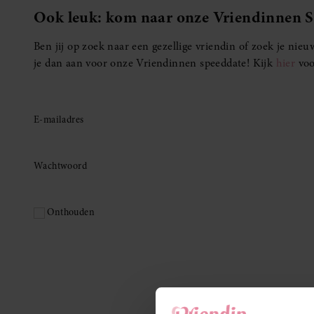
Ook leuk: kom naar onze Vriendinnen 
Ben jij op zoek naar een gezellige vriendin of zoek je ni
je dan aan voor onze Vriendinnen speeddate! Kijk
hier
voo
E-mailadres
Wachtwoord
Onthouden