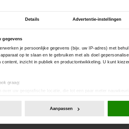
Details
Advertentie-instellingen
w gegevens
erwerken je persoonlijke gegevens (bijv. uw IP-adres) met behul
apparaat op te slaan en te gebruiken met als doel gepersonalise
 content, inzicht in publiek en productontwikkeling. U kunt kiez
 ook graag:
 over uw geografische locatie, die tot een paar meter nauwkeuri
eren door het actief te scannen op specifieke eigenschappen (fing
onlijke gegevens worden verwerkt en stel uw voorkeuren in he
Aanpassen
jzigen of intrekken in de Cookieverklaring.
ent en advertenties te personaliseren, om functies voor social