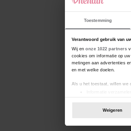
Toestemming
Verantwoord gebruik van u
Wij en
onze 1022 partners
v
cookies om informatie op uw 
metingen aan advertenties en
en met welke doelen.
Als u het toestaat, willen we
Informatie verzamelen
Uw apparaat identific
Lees meer over hoe uw perso
Weigeren
toestemming op elk moment wi
We gebruiken cookies om cont