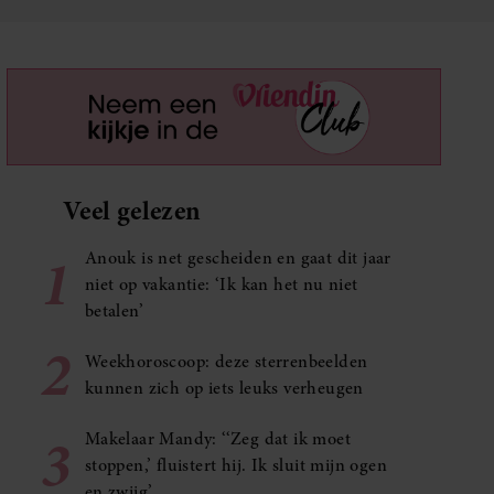
Veel gelezen
1
Anouk is net gescheiden en gaat dit jaar
niet op vakantie: ‘Ik kan het nu niet
betalen’
2
Weekhoroscoop: deze sterrenbeelden
kunnen zich op iets leuks verheugen
3
Makelaar Mandy: ‘‘Zeg dat ik moet
stoppen,’ fluistert hij. Ik sluit mijn ogen
en zwijg’