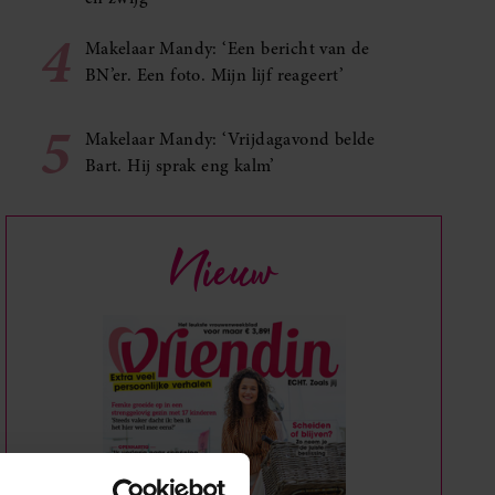
4
Makelaar Mandy: ‘Een bericht van de
BN’er. Een foto. Mijn lijf reageert’
5
Makelaar Mandy: ‘Vrijdagavond belde
Bart. Hij sprak eng kalm’
Nieuw