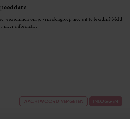
Speeddate
euwe vriendinnen om je vriendengroep mee uit te breiden? Meld
r meer informatie.
WACHTWOORD VERGETEN
INLOGGEN