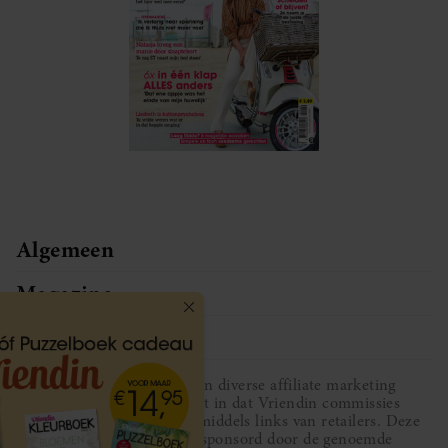
Algemeen
Magazine
Service
Vriendin participeert in diverse affiliate marketing
programma’s, dat houdt in dat Vriendin commissies
ontvangt voor aankopen middels links van retailers. Deze
website wordt niet gesponsord door de genoemde