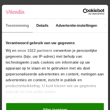
4
Makelaar Mandy: ‘Vrijdagavond belde Bart.
Hij sprak eng kalm’
5
Toestemming
Details
Advertentie-instellingen
Ov
Makelaar Mandy: ‘Judith typt… En deze keer
durf ik bijna niet te lezen wat er komt’
Verantwoord gebruik van uw gegevens
Nieuw
Wij en
onze 1022 partners
verwerken je persoonlijke
gegevens (bijv. uw IP-adres) met behulp van
technologieën zoals cookies om informatie op uw
apparaat op te slaan en te gebruiken met als doel
gepersonaliseerde advertenties en content, metingen aan
advertenties en content, inzicht in publiek en
productontwikkeling. U kunt kiezen wie uw gegevens
gebruikt en met welke doelen.
Als u het toestaat, willen we ook graag:
Alles toestaan