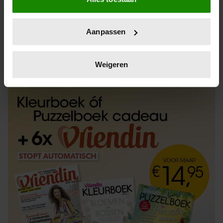
Informatie verzamelen over uw geografische
locatie, die tot een paar meter nauwkeurig kan zijn
Uw apparaat identificeren door het actief te
Aanpassen
scannen op specifieke eigenschappen (fingerprinting)
Lees meer over hoe uw persoonlijke gegevens worden
ABONNEREN
LOS KOPEN
verwerkt en stel uw voorkeuren in het
detailgedeelte
in.
Weigeren
U kunt uw toestemming op elk moment wijzigen of
intrekken in de Cookieverklaring.
We gebruiken cookies om content en advertenties te
personaliseren, om functies voor social media te bieden
en om ons websiteverkeer te analyseren. Ook delen we
informatie over uw gebruik van onze site met onze
partners voor social media, adverteren en analyse. Deze
partners kunnen deze gegevens combineren met andere
informatie die u aan ze heeft verstrekt of die ze hebben
verzameld op basis van uw gebruik van hun services. U
gaat akkoord met onze cookies als u onze website blijft
gebruiken.