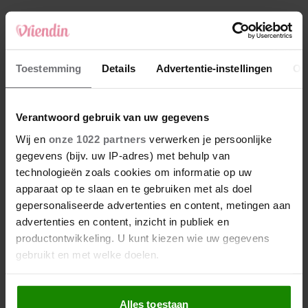
4
Makelaar Mandy: ‘‘Zeg dat ik moet stoppen,’
fluistert hij. Ik sluit mijn ogen en zwijg’
5
Toestemming
Details
Advertentie-instellingen
Ov
Makelaar Mandy: ‘Vrijdagavond belde Bart.
Hij sprak eng kalm’
Verantwoord gebruik van uw gegevens
Nieuw
Wij en
onze 1022 partners
verwerken je persoonlijke
gegevens (bijv. uw IP-adres) met behulp van
technologieën zoals cookies om informatie op uw
apparaat op te slaan en te gebruiken met als doel
gepersonaliseerde advertenties en content, metingen aan
advertenties en content, inzicht in publiek en
productontwikkeling. U kunt kiezen wie uw gegevens
gebruikt en met welke doelen.
Als u het toestaat, willen we ook graag:
Alles toestaan
Informatie verzamelen over uw geografische