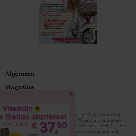
Algemeen
Magazine
Service
Vriendin participeert in diverse affiliate marketing
programma’s, dat houdt in dat Vriendin commissies
ontvangt voor aankopen middels links van retailers. Deze
website wordt niet gesponsord door de genoemde