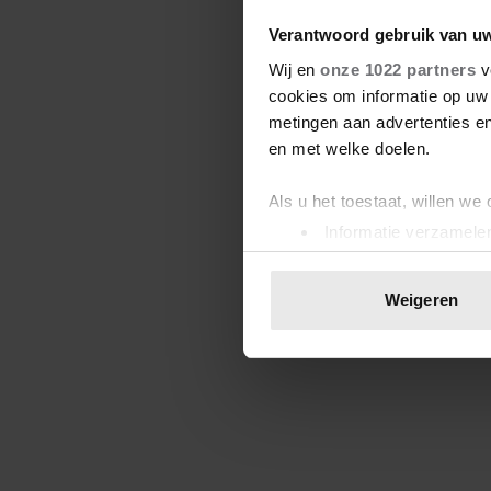
Verantwoord gebruik van u
Wij en
onze 1022 partners
v
cookies om informatie op uw 
metingen aan advertenties en
en met welke doelen.
Als u het toestaat, willen we
Informatie verzamelen
Uw apparaat identific
Lees meer over hoe uw perso
Weigeren
toestemming op elk moment wi
We gebruiken cookies om cont
websiteverkeer te analyseren
media, adverteren en analys
verstrekt of die ze hebben v
onze website blijft gebruiken.