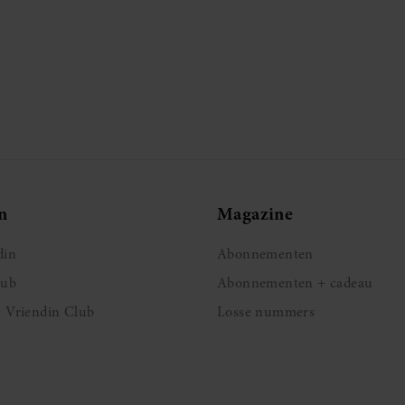
n
Magazine
din
Abonnementen
lub
Abonnementen + cadeau
e Vriendin Club
Losse nummers