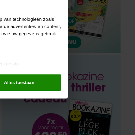
p van technologieën zoals
erde advertenties en content,
en wie uw gegevens gebruikt
g kan zijn
erprinting)
t
detailgedeelte
in. U kunt uw
Alles toestaan
 media te bieden en om ons
ze partners voor social
nformatie die u aan ze heeft
oord met onze cookies als u