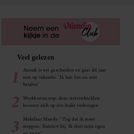
Veel gelezen
1
Anouk is net gescheiden en gaat dit jaar
niet op vakantie: ‘Ik kan het nu niet
betalen’
2
Weekhoroscoop: deze sterrenbeelden
kunnen zich op iets leuks verheugen
3
Makelaar Mandy: ‘‘Zeg dat ik moet
stoppen,’ fluistert hij. Ik sluit mijn ogen
en zwijg’