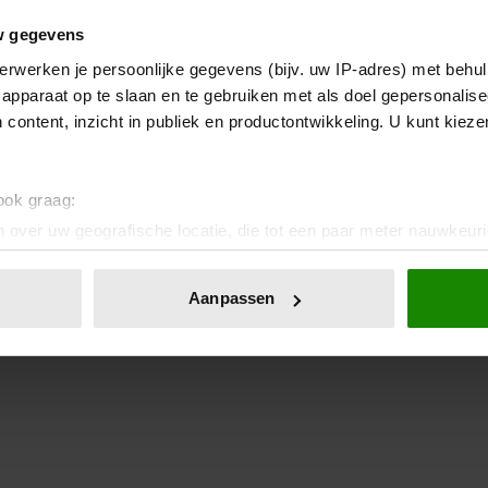
w gegevens
erwerken je persoonlijke gegevens (bijv. uw IP-adres) met behul
apparaat op te slaan en te gebruiken met als doel gepersonalise
 content, inzicht in publiek en productontwikkeling. U kunt kiez
 ook graag:
 over uw geografische locatie, die tot een paar meter nauwkeuri
eren door het actief te scannen op specifieke eigenschappen (fing
onlijke gegevens worden verwerkt en stel uw voorkeuren in he
Aanpassen
jzigen of intrekken in de Cookieverklaring.
ent en advertenties te personaliseren, om functies voor social
. Ook delen we informatie over uw gebruik van onze site met on
e. Deze partners kunnen deze gegevens combineren met andere i
erzameld op basis van uw gebruik van hun services. U gaat akk