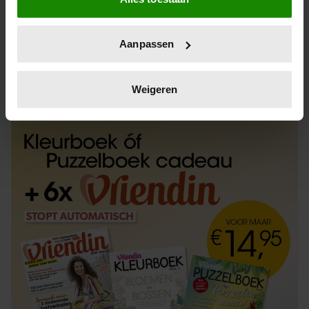
Informatie verzamelen over uw geografische
locatie, die tot een paar meter nauwkeurig kan zijn
Uw apparaat identificeren door het actief te
Aanpassen
scannen op specifieke eigenschappen (fingerprinting)
Lees meer over hoe uw persoonlijke gegevens worden
ABONNEREN
LOS KOPEN
verwerkt en stel uw voorkeuren in het
detailgedeelte
in.
Weigeren
U kunt uw toestemming op elk moment wijzigen of
intrekken in de Cookieverklaring.
We gebruiken cookies om content en advertenties te
personaliseren, om functies voor social media te bieden
en om ons websiteverkeer te analyseren. Ook delen we
informatie over uw gebruik van onze site met onze
partners voor social media, adverteren en analyse. Deze
partners kunnen deze gegevens combineren met andere
informatie die u aan ze heeft verstrekt of die ze hebben
verzameld op basis van uw gebruik van hun services. U
gaat akkoord met onze cookies als u onze website blijft
gebruiken.