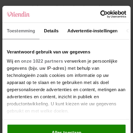
4
Makelaar Mandy: ‘Een bericht van de BN’er.
Een foto. Mijn lijf reageert’
5
Toestemming
Details
Advertentie-instellingen
Ov
Makelaar Mandy: ‘Vrijdagavond belde Bart.
Hij sprak eng kalm’
Verantwoord gebruik van uw gegevens
Nieuw
Wij en
onze 1022 partners
verwerken je persoonlijke
gegevens (bijv. uw IP-adres) met behulp van
technologieën zoals cookies om informatie op uw
apparaat op te slaan en te gebruiken met als doel
gepersonaliseerde advertenties en content, metingen aan
advertenties en content, inzicht in publiek en
productontwikkeling. U kunt kiezen wie uw gegevens
gebruikt en met welke doelen.
Als u het toestaat, willen we ook graag:
Alles toestaan