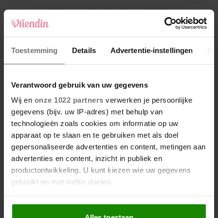
4
Makelaar Mandy: ‘Vrijdagavond belde Bart.
Hij sprak eng kalm’
5
Toestemming
Details
Advertentie-instellingen
Ov
Makelaar Mandy: ‘Judith typt… En deze keer
durf ik bijna niet te lezen wat er komt’
Verantwoord gebruik van uw gegevens
Nieuw
Wij en
onze 1022 partners
verwerken je persoonlijke
gegevens (bijv. uw IP-adres) met behulp van
technologieën zoals cookies om informatie op uw
apparaat op te slaan en te gebruiken met als doel
gepersonaliseerde advertenties en content, metingen aan
advertenties en content, inzicht in publiek en
productontwikkeling. U kunt kiezen wie uw gegevens
gebruikt en met welke doelen.
Als u het toestaat, willen we ook graag:
Alles toestaan