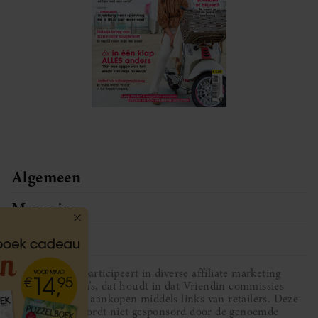
Algemeen
Magazine
Service
Vriendin participeert in diverse affiliate marketing
programma’s, dat houdt in dat Vriendin commissies
ontvangt voor aankopen middels links van retailers. Deze
website wordt niet gesponsord door de genoemde