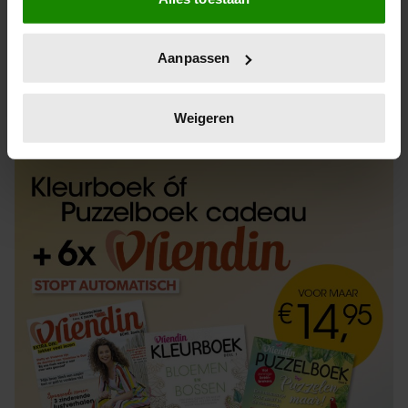
Informatie verzamelen over uw geografische
locatie, die tot een paar meter nauwkeurig kan zijn
Uw apparaat identificeren door het actief te
Aanpassen
scannen op specifieke eigenschappen (fingerprinting)
Lees meer over hoe uw persoonlijke gegevens worden
ABONNEREN
LOS KOPEN
verwerkt en stel uw voorkeuren in het
detailgedeelte
in.
Weigeren
U kunt uw toestemming op elk moment wijzigen of
intrekken in de Cookieverklaring.
We gebruiken cookies om content en advertenties te
personaliseren, om functies voor social media te bieden
en om ons websiteverkeer te analyseren. Ook delen we
informatie over uw gebruik van onze site met onze
partners voor social media, adverteren en analyse. Deze
partners kunnen deze gegevens combineren met andere
informatie die u aan ze heeft verstrekt of die ze hebben
verzameld op basis van uw gebruik van hun services. U
gaat akkoord met onze cookies als u onze website blijft
gebruiken.