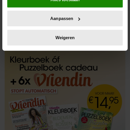
Informatie verzamelen over uw geografische
locatie, die tot een paar meter nauwkeurig kan zijn
Uw apparaat identificeren door het actief te
Aanpassen
scannen op specifieke eigenschappen (fingerprinting)
Lees meer over hoe uw persoonlijke gegevens worden
ABONNEREN
LOS KOPEN
verwerkt en stel uw voorkeuren in het
detailgedeelte
in.
Weigeren
U kunt uw toestemming op elk moment wijzigen of
intrekken in de Cookieverklaring.
We gebruiken cookies om content en advertenties te
personaliseren, om functies voor social media te bieden
en om ons websiteverkeer te analyseren. Ook delen we
informatie over uw gebruik van onze site met onze
partners voor social media, adverteren en analyse. Deze
partners kunnen deze gegevens combineren met andere
informatie die u aan ze heeft verstrekt of die ze hebben
verzameld op basis van uw gebruik van hun services. U
gaat akkoord met onze cookies als u onze website blijft
gebruiken.