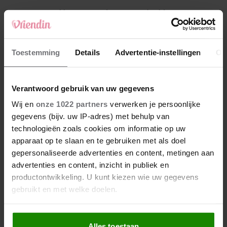
4
Weekhoroscoop: deze sterrenbeelden
kunnen zich op iets leuks verheugen
5
Toestemming
Details
Advertentie-instellingen
Ov
Makelaar Mandy: ‘Een bericht van de BN’er.
Een foto. Mijn lijf reageert’
Verantwoord gebruik van uw gegevens
Nieuw
Wij en
onze 1022 partners
verwerken je persoonlijke
gegevens (bijv. uw IP-adres) met behulp van
technologieën zoals cookies om informatie op uw
apparaat op te slaan en te gebruiken met als doel
gepersonaliseerde advertenties en content, metingen aan
advertenties en content, inzicht in publiek en
productontwikkeling. U kunt kiezen wie uw gegevens
gebruikt en met welke doelen.
Als u het toestaat, willen we ook graag:
Alles toestaan