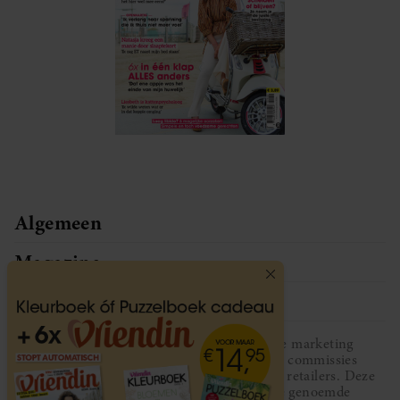
Algemeen
Magazine
Service
Vriendin participeert in diverse affiliate marketing
programma’s, dat houdt in dat Vriendin commissies
ontvangt voor aankopen middels links van retailers. Deze
website wordt niet gesponsord door de genoemde