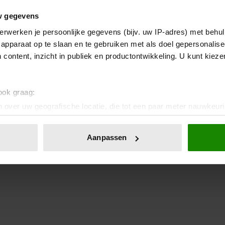
w gegevens
erwerken je persoonlijke gegevens (bijv. uw IP-adres) met behul
apparaat op te slaan en te gebruiken met als doel gepersonalise
 content, inzicht in publiek en productontwikkeling. U kunt kiez
 ook graag:
 over uw geografische locatie, die tot een paar meter nauwkeuri
eren door het actief te scannen op specifieke eigenschappen (fing
onlijke gegevens worden verwerkt en stel uw voorkeuren in he
Aanpassen
jzigen of intrekken in de Cookieverklaring.
ent en advertenties te personaliseren, om functies voor social
. Ook delen we informatie over uw gebruik van onze site met on
e. Deze partners kunnen deze gegevens combineren met andere i
erzameld op basis van uw gebruik van hun services. U gaat akk