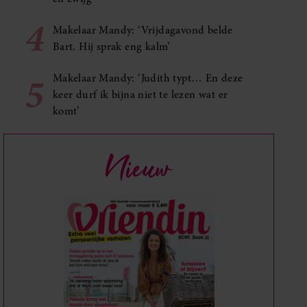
4
Makelaar Mandy: ‘Vrijdagavond belde
Bart. Hij sprak eng kalm’
5
Makelaar Mandy: ‘Judith typt… En deze
keer durf ik bijna niet te lezen wat er
komt’
Nieuw