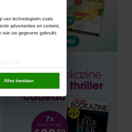
p van technologieën zoals
erde advertenties en content,
en wie uw gegevens gebruikt
g kan zijn
erprinting)
t
detailgedeelte
in. U kunt uw
Alles toestaan
 media te bieden en om ons
ze partners voor social
nformatie die u aan ze heeft
oord met onze cookies als u