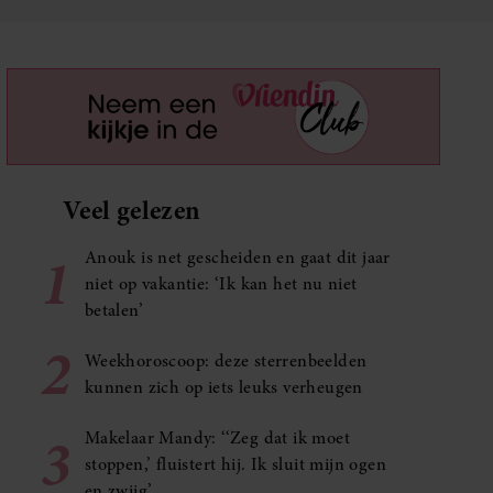
Veel gelezen
1
Anouk is net gescheiden en gaat dit jaar
niet op vakantie: ‘Ik kan het nu niet
betalen’
2
Weekhoroscoop: deze sterrenbeelden
kunnen zich op iets leuks verheugen
3
Makelaar Mandy: ‘‘Zeg dat ik moet
stoppen,’ fluistert hij. Ik sluit mijn ogen
en zwijg’