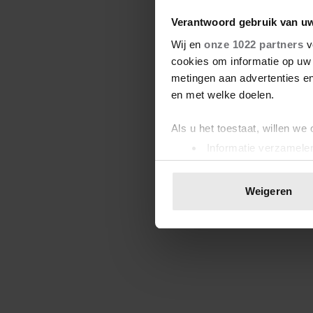
Verantwoord gebruik van u
Wij en
onze 1022 partners
v
cookies om informatie op uw 
metingen aan advertenties en
en met welke doelen.
Als u het toestaat, willen we
Informatie verzamelen
Uw apparaat identific
Lees meer over hoe uw perso
Weigeren
toestemming op elk moment wi
We gebruiken cookies om cont
websiteverkeer te analyseren
media, adverteren en analys
verstrekt of die ze hebben v
onze website blijft gebruiken.