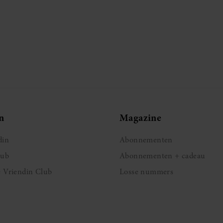
n
Magazine
din
Abonnementen
lub
Abonnementen + cadeau
e Vriendin Club
Losse nummers