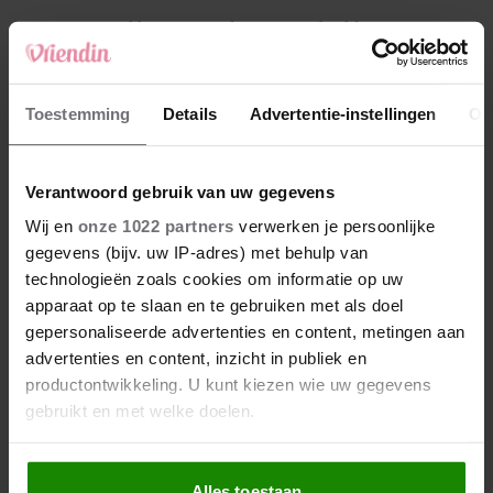
4
Weekhoroscoop: deze sterrenbeelden
kunnen zich op iets leuks verheugen
5
Toestemming
Details
Advertentie-instellingen
Ov
Makelaar Mandy: ‘Een bericht van de BN’er.
Een foto. Mijn lijf reageert’
Verantwoord gebruik van uw gegevens
Nieuw
Wij en
onze 1022 partners
verwerken je persoonlijke
gegevens (bijv. uw IP-adres) met behulp van
technologieën zoals cookies om informatie op uw
apparaat op te slaan en te gebruiken met als doel
gepersonaliseerde advertenties en content, metingen aan
advertenties en content, inzicht in publiek en
productontwikkeling. U kunt kiezen wie uw gegevens
gebruikt en met welke doelen.
Als u het toestaat, willen we ook graag:
Alles toestaan