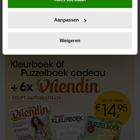
Informatie verzamelen over uw geografische
locatie, die tot een paar meter nauwkeurig kan zijn
Uw apparaat identificeren door het actief te
Aanpassen
scannen op specifieke eigenschappen (fingerprinting)
Lees meer over hoe uw persoonlijke gegevens worden
ABONNEREN
LOS KOPEN
verwerkt en stel uw voorkeuren in het
detailgedeelte
in.
Weigeren
U kunt uw toestemming op elk moment wijzigen of
intrekken in de Cookieverklaring.
We gebruiken cookies om content en advertenties te
personaliseren, om functies voor social media te bieden
en om ons websiteverkeer te analyseren. Ook delen we
informatie over uw gebruik van onze site met onze
partners voor social media, adverteren en analyse. Deze
partners kunnen deze gegevens combineren met andere
informatie die u aan ze heeft verstrekt of die ze hebben
verzameld op basis van uw gebruik van hun services. U
gaat akkoord met onze cookies als u onze website blijft
gebruiken.