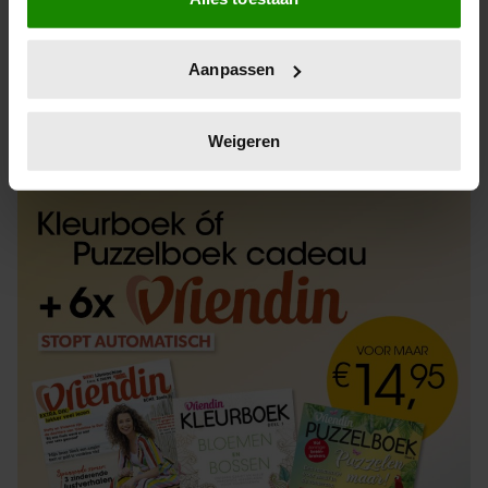
Informatie verzamelen over uw geografische
locatie, die tot een paar meter nauwkeurig kan zijn
Uw apparaat identificeren door het actief te
Aanpassen
scannen op specifieke eigenschappen (fingerprinting)
Lees meer over hoe uw persoonlijke gegevens worden
ABONNEREN
LOS KOPEN
verwerkt en stel uw voorkeuren in het
detailgedeelte
in.
Weigeren
U kunt uw toestemming op elk moment wijzigen of
intrekken in de Cookieverklaring.
We gebruiken cookies om content en advertenties te
personaliseren, om functies voor social media te bieden
en om ons websiteverkeer te analyseren. Ook delen we
informatie over uw gebruik van onze site met onze
partners voor social media, adverteren en analyse. Deze
partners kunnen deze gegevens combineren met andere
informatie die u aan ze heeft verstrekt of die ze hebben
verzameld op basis van uw gebruik van hun services. U
gaat akkoord met onze cookies als u onze website blijft
gebruiken.