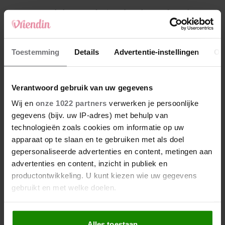
4
Makelaar Mandy: ‘Een bericht van de BN’er.
Een foto. Mijn lijf reageert’
5
Toestemming
Details
Advertentie-instellingen
Ov
Makelaar Mandy: ‘Vrijdagavond belde Bart.
Hij sprak eng kalm’
Verantwoord gebruik van uw gegevens
Nieuw
Wij en
onze 1022 partners
verwerken je persoonlijke
gegevens (bijv. uw IP-adres) met behulp van
technologieën zoals cookies om informatie op uw
apparaat op te slaan en te gebruiken met als doel
gepersonaliseerde advertenties en content, metingen aan
advertenties en content, inzicht in publiek en
productontwikkeling. U kunt kiezen wie uw gegevens
gebruikt en met welke doelen.
Als u het toestaat, willen we ook graag:
Alles toestaan