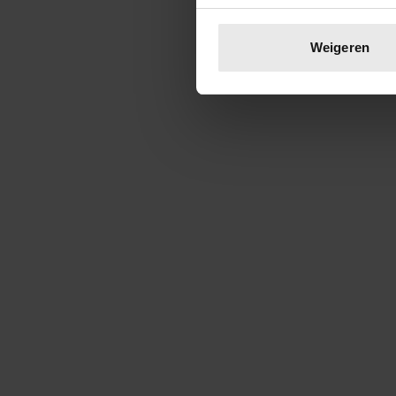
Uw apparaat identific
Lees meer over hoe uw perso
Weigeren
toestemming op elk moment wi
We gebruiken cookies om cont
websiteverkeer te analyseren
media, adverteren en analys
verstrekt of die ze hebben v
onze website blijft gebruiken.