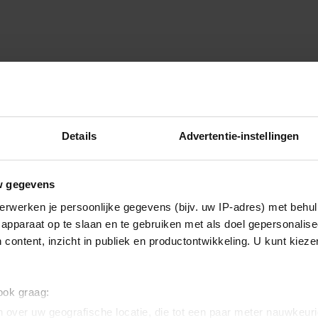
Details
Advertentie-instellingen
w gegevens
erwerken je persoonlijke gegevens (bijv. uw IP-adres) met behul
apparaat op te slaan en te gebruiken met als doel gepersonalise
 content, inzicht in publiek en productontwikkeling. U kunt kiez
 ook graag:
 over uw geografische locatie, die tot een paar meter nauwkeuri