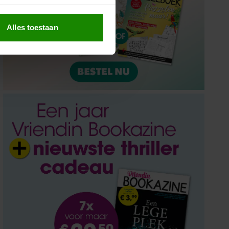
erprinting)
t
detailgedeelte
in. U kunt uw
Alles toestaan
 media te bieden en om ons
ze partners voor social
nformatie die u aan ze heeft
oord met onze cookies als u