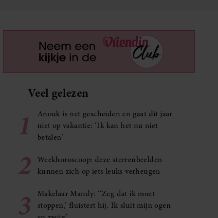
Veel gelezen
1
Anouk is net gescheiden en gaat dit jaar
niet op vakantie: ‘Ik kan het nu niet
betalen’
2
Weekhoroscoop: deze sterrenbeelden
kunnen zich op iets leuks verheugen
3
Makelaar Mandy: ‘‘Zeg dat ik moet
stoppen,’ fluistert hij. Ik sluit mijn ogen
en zwijg’