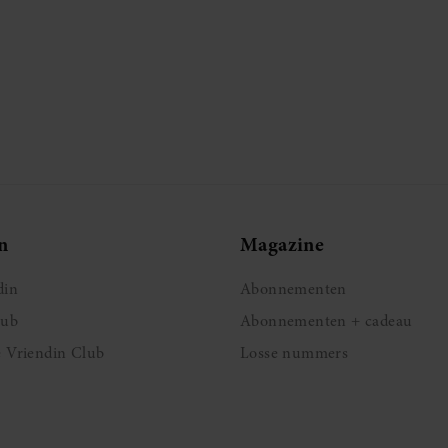
n
Magazine
din
Abonnementen
lub
Abonnementen + cadeau
e Vriendin Club
Losse nummers