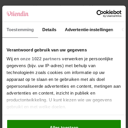
4
Weekhoroscoop: deze sterrenbeelden
kunnen zich op iets leuks verheugen
5
Toestemming
Details
Advertentie-instellingen
Ov
Makelaar Mandy: ‘Een bericht van de BN’er.
Een foto. Mijn lijf reageert’
Verantwoord gebruik van uw gegevens
Nieuw
Wij en
onze 1022 partners
verwerken je persoonlijke
gegevens (bijv. uw IP-adres) met behulp van
technologieën zoals cookies om informatie op uw
apparaat op te slaan en te gebruiken met als doel
gepersonaliseerde advertenties en content, metingen aan
advertenties en content, inzicht in publiek en
productontwikkeling. U kunt kiezen wie uw gegevens
gebruikt en met welke doelen.
Als u het toestaat, willen we ook graag:
Alles toestaan