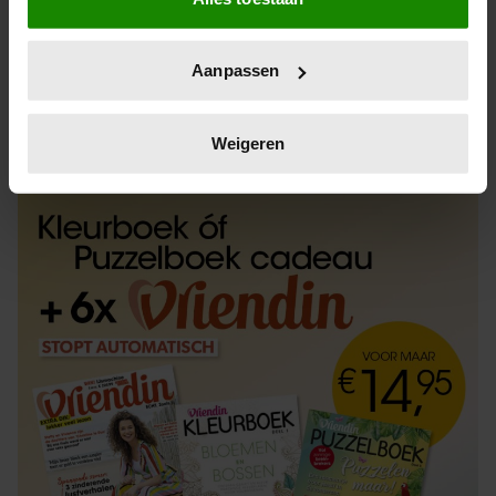
Informatie verzamelen over uw geografische
locatie, die tot een paar meter nauwkeurig kan zijn
Uw apparaat identificeren door het actief te
Aanpassen
scannen op specifieke eigenschappen (fingerprinting)
Lees meer over hoe uw persoonlijke gegevens worden
ABONNEREN
LOS KOPEN
verwerkt en stel uw voorkeuren in het
detailgedeelte
in.
Weigeren
U kunt uw toestemming op elk moment wijzigen of
intrekken in de Cookieverklaring.
We gebruiken cookies om content en advertenties te
personaliseren, om functies voor social media te bieden
en om ons websiteverkeer te analyseren. Ook delen we
informatie over uw gebruik van onze site met onze
partners voor social media, adverteren en analyse. Deze
partners kunnen deze gegevens combineren met andere
informatie die u aan ze heeft verstrekt of die ze hebben
verzameld op basis van uw gebruik van hun services. U
gaat akkoord met onze cookies als u onze website blijft
gebruiken.