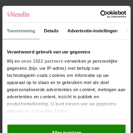
4
Weekhoroscoop: deze sterrenbeelden
kunnen zich op iets leuks verheugen
5
Toestemming
Details
Advertentie-instellingen
Ov
Makelaar Mandy: ‘Een bericht van de BN’er.
Een foto. Mijn lijf reageert’
Verantwoord gebruik van uw gegevens
Nieuw
Wij en
onze 1022 partners
verwerken je persoonlijke
gegevens (bijv. uw IP-adres) met behulp van
technologieën zoals cookies om informatie op uw
apparaat op te slaan en te gebruiken met als doel
gepersonaliseerde advertenties en content, metingen aan
advertenties en content, inzicht in publiek en
productontwikkeling. U kunt kiezen wie uw gegevens
gebruikt en met welke doelen.
Als u het toestaat, willen we ook graag:
Alles toestaan