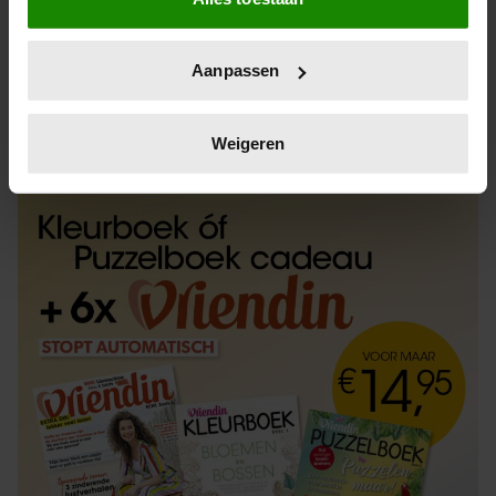
Informatie verzamelen over uw geografische
locatie, die tot een paar meter nauwkeurig kan zijn
Uw apparaat identificeren door het actief te
Aanpassen
scannen op specifieke eigenschappen (fingerprinting)
Lees meer over hoe uw persoonlijke gegevens worden
ABONNEREN
LOS KOPEN
verwerkt en stel uw voorkeuren in het
detailgedeelte
in.
Weigeren
U kunt uw toestemming op elk moment wijzigen of
intrekken in de Cookieverklaring.
We gebruiken cookies om content en advertenties te
personaliseren, om functies voor social media te bieden
en om ons websiteverkeer te analyseren. Ook delen we
informatie over uw gebruik van onze site met onze
partners voor social media, adverteren en analyse. Deze
partners kunnen deze gegevens combineren met andere
informatie die u aan ze heeft verstrekt of die ze hebben
verzameld op basis van uw gebruik van hun services. U
gaat akkoord met onze cookies als u onze website blijft
gebruiken.