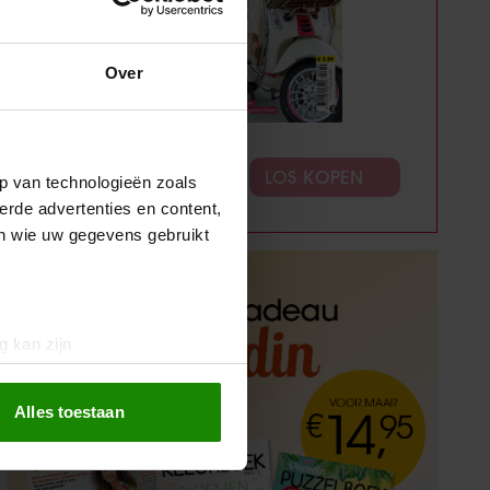
Over
ABONNEREN
LOS KOPEN
p van technologieën zoals
erde advertenties en content,
en wie uw gegevens gebruikt
g kan zijn
erprinting)
t
detailgedeelte
in. U kunt uw
Alles toestaan
 media te bieden en om ons