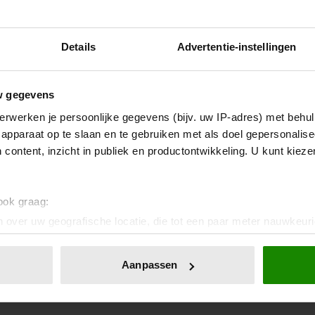
Details
Advertentie-instellingen
w gegevens
erwerken je persoonlijke gegevens (bijv. uw IP-adres) met behul
apparaat op te slaan en te gebruiken met als doel gepersonalise
 content, inzicht in publiek en productontwikkeling. U kunt kiez
 ook graag:
 over uw geografische locatie, die tot een paar meter nauwkeuri
eren door het actief te scannen op specifieke eigenschappen (fing
onlijke gegevens worden verwerkt en stel uw voorkeuren in he
Aanpassen
jzigen of intrekken in de Cookieverklaring.
ent en advertenties te personaliseren, om functies voor social