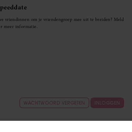
Speeddate
euwe vriendinnen om je vriendengroep mee uit te breiden? Meld
r meer informatie.
WACHTWOORD VERGETEN
INLOGGEN