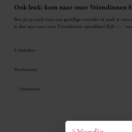
Ook leuk: kom naar onze Vriendinnen 
Ben jij op zoek naar een gezellige vriendin of zoek je ni
je dan aan voor onze Vriendinnen speeddate! Kijk
hier
voo
E-mailadres
Wachtwoord
Onthouden