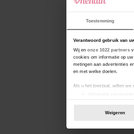
Toestemming
Verantwoord gebruik van u
Wij en
onze 1022 partners
v
cookies om informatie op uw 
metingen aan advertenties en
en met welke doelen.
Als u het toestaat, willen we
Informatie verzamelen
Uw apparaat identific
Lees meer over hoe uw perso
Weigeren
toestemming op elk moment wi
We gebruiken cookies om cont