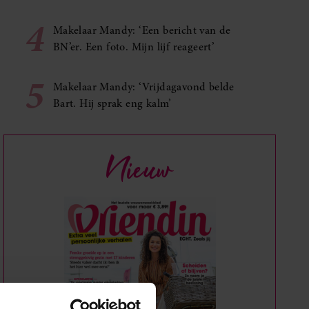
4
Makelaar Mandy: ‘Een bericht van de
BN’er. Een foto. Mijn lijf reageert’
5
Makelaar Mandy: ‘Vrijdagavond belde
Bart. Hij sprak eng kalm’
Nieuw