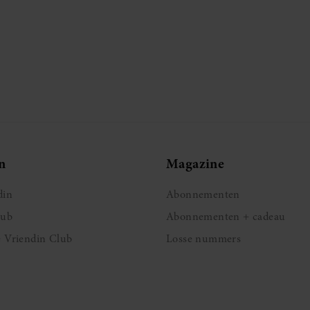
n
Magazine
din
Abonnementen
lub
Abonnementen + cadeau
e Vriendin Club
Losse nummers