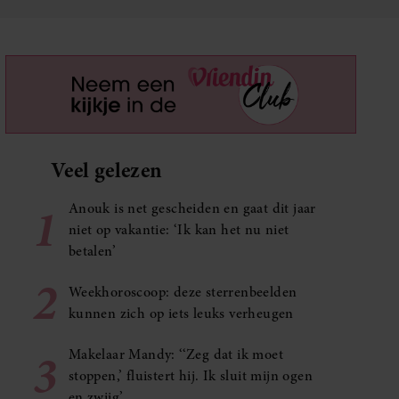
Veel gelezen
1
Anouk is net gescheiden en gaat dit jaar
niet op vakantie: ‘Ik kan het nu niet
betalen’
2
Weekhoroscoop: deze sterrenbeelden
kunnen zich op iets leuks verheugen
3
Makelaar Mandy: ‘‘Zeg dat ik moet
stoppen,’ fluistert hij. Ik sluit mijn ogen
en zwijg’