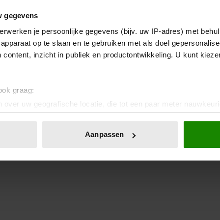
w gegevens
erwerken je persoonlijke gegevens (bijv. uw IP-adres) met behul
apparaat op te slaan en te gebruiken met als doel gepersonalise
 content, inzicht in publiek en productontwikkeling. U kunt kiez
 ook graag:
 over uw geografische locatie, die tot een paar meter nauwkeuri
eren door het actief te scannen op specifieke eigenschappen (fing
onlijke gegevens worden verwerkt en stel uw voorkeuren in he
Aanpassen
jzigen of intrekken in de Cookieverklaring.
ent en advertenties te personaliseren, om functies voor social
. Ook delen we informatie over uw gebruik van onze site met on
e. Deze partners kunnen deze gegevens combineren met andere i
erzameld op basis van uw gebruik van hun services. U gaat akk