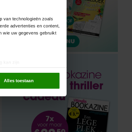
p van technologieën zoals
erde advertenties en content,
en wie uw gegevens gebruikt
g kan zijn
erprinting)
t
detailgedeelte
in. U kunt uw
Alles toestaan
 media te bieden en om ons
ze partners voor social
nformatie die u aan ze heeft
oord met onze cookies als u