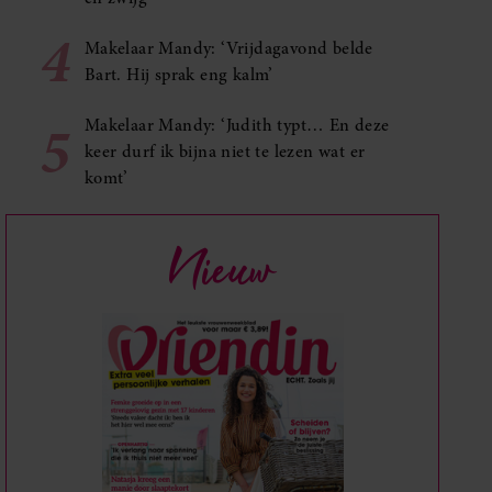
4
Makelaar Mandy: ‘Vrijdagavond belde
Bart. Hij sprak eng kalm’
5
Makelaar Mandy: ‘Judith typt… En deze
keer durf ik bijna niet te lezen wat er
komt’
Nieuw