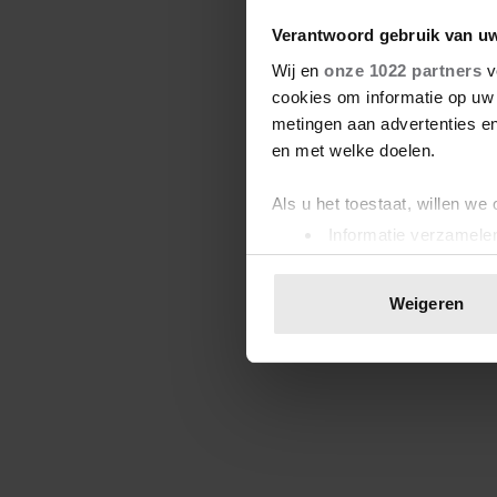
Verantwoord gebruik van u
Wij en
onze 1022 partners
v
cookies om informatie op uw 
metingen aan advertenties en
en met welke doelen.
Als u het toestaat, willen we
Informatie verzamelen
Uw apparaat identific
Lees meer over hoe uw perso
Weigeren
toestemming op elk moment wi
We gebruiken cookies om cont
websiteverkeer te analyseren
media, adverteren en analys
verstrekt of die ze hebben v
onze website blijft gebruiken.