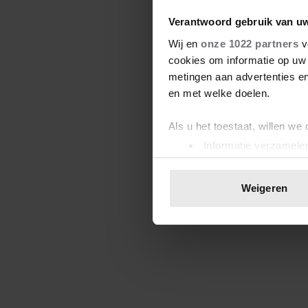
Verantwoord gebruik van u
Wij en
onze 1022 partners
v
cookies om informatie op uw 
metingen aan advertenties en
en met welke doelen.
Als u het toestaat, willen we
Informatie verzamelen
Uw apparaat identific
Lees meer over hoe uw perso
Weigeren
toestemming op elk moment wi
We gebruiken cookies om cont
websiteverkeer te analyseren
media, adverteren en analys
verstrekt of die ze hebben v
onze website blijft gebruiken.