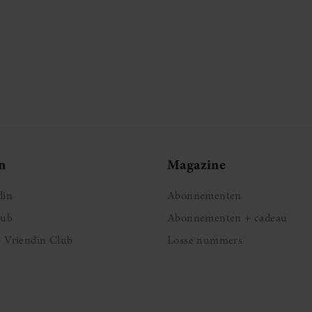
n
Magazine
din
Abonnementen
lub
Abonnementen + cadeau
e Vriendin Club
Losse nummers