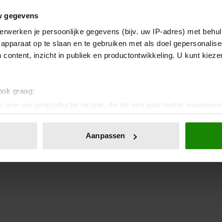
w gegevens
erwerken je persoonlijke gegevens (bijv. uw IP-adres) met behul
apparaat op te slaan en te gebruiken met als doel gepersonalise
 content, inzicht in publiek en productontwikkeling. U kunt kiez
 ook graag:
 over uw geografische locatie, die tot een paar meter nauwkeuri
eren door het actief te scannen op specifieke eigenschappen (fing
onlijke gegevens worden verwerkt en stel uw voorkeuren in he
Aanpassen
jzigen of intrekken in de Cookieverklaring.
ent en advertenties te personaliseren, om functies voor social
. Ook delen we informatie over uw gebruik van onze site met on
e. Deze partners kunnen deze gegevens combineren met andere i
erzameld op basis van uw gebruik van hun services. U gaat akk