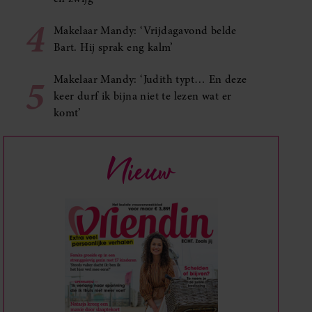
4
Makelaar Mandy: ‘Vrijdagavond belde
Bart. Hij sprak eng kalm’
5
Makelaar Mandy: ‘Judith typt… En deze
keer durf ik bijna niet te lezen wat er
komt’
Nieuw