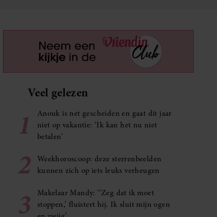
Veel gelezen
1
Anouk is net gescheiden en gaat dit jaar
niet op vakantie: ‘Ik kan het nu niet
betalen’
2
Weekhoroscoop: deze sterrenbeelden
kunnen zich op iets leuks verheugen
3
Makelaar Mandy: ‘‘Zeg dat ik moet
stoppen,’ fluistert hij. Ik sluit mijn ogen
en zwijg’