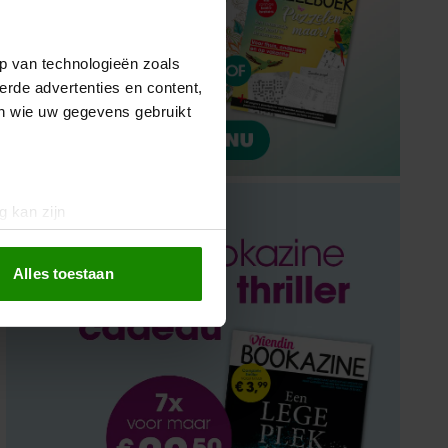
p van technologieën zoals
erde advertenties en content,
en wie uw gegevens gebruikt
g kan zijn
erprinting)
t
detailgedeelte
in. U kunt uw
Alles toestaan
 media te bieden en om ons
ze partners voor social
nformatie die u aan ze heeft
oord met onze cookies als u