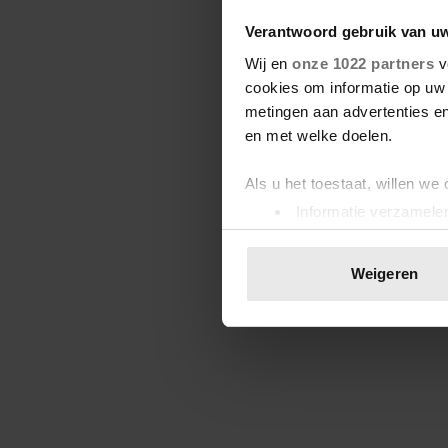
Verantwoord gebruik van u
Wij en
onze 1022 partners
v
cookies om informatie op uw 
metingen aan advertenties en
en met welke doelen.
Als u het toestaat, willen we
Informatie verzamelen
Uw apparaat identific
Lees meer over hoe uw perso
Weigeren
toestemming op elk moment wi
We gebruiken cookies om cont
websiteverkeer te analyseren
media, adverteren en analys
verstrekt of die ze hebben v
onze website blijft gebruiken.