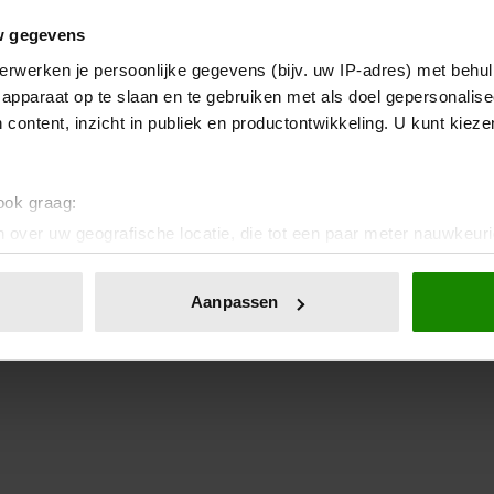
w gegevens
erwerken je persoonlijke gegevens (bijv. uw IP-adres) met behul
apparaat op te slaan en te gebruiken met als doel gepersonalise
 content, inzicht in publiek en productontwikkeling. U kunt kiez
 ook graag:
 over uw geografische locatie, die tot een paar meter nauwkeuri
eren door het actief te scannen op specifieke eigenschappen (fing
onlijke gegevens worden verwerkt en stel uw voorkeuren in he
Aanpassen
jzigen of intrekken in de Cookieverklaring.
ent en advertenties te personaliseren, om functies voor social
. Ook delen we informatie over uw gebruik van onze site met on
e. Deze partners kunnen deze gegevens combineren met andere i
erzameld op basis van uw gebruik van hun services. U gaat akk