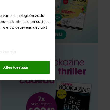
p van technologieën zoals
erde advertenties en content,
en wie uw gegevens gebruikt
g kan zijn
erprinting)
t
detailgedeelte
in. U kunt uw
Alles toestaan
 media te bieden en om ons
ze partners voor social
nformatie die u aan ze heeft
oord met onze cookies als u