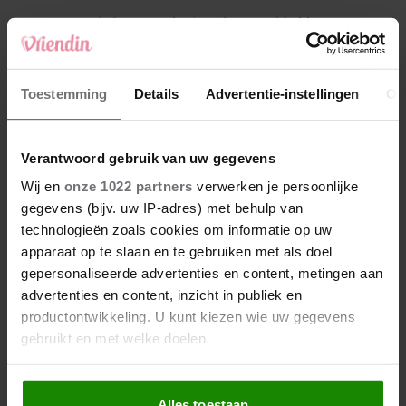
4
Makelaar Mandy: ‘Vrijdagavond belde Bart.
Hij sprak eng kalm’
5
Toestemming
Details
Advertentie-instellingen
Ov
Makelaar Mandy: ‘Judith typt… En deze keer
durf ik bijna niet te lezen wat er komt’
Verantwoord gebruik van uw gegevens
Nieuw
Wij en
onze 1022 partners
verwerken je persoonlijke
gegevens (bijv. uw IP-adres) met behulp van
technologieën zoals cookies om informatie op uw
apparaat op te slaan en te gebruiken met als doel
gepersonaliseerde advertenties en content, metingen aan
advertenties en content, inzicht in publiek en
productontwikkeling. U kunt kiezen wie uw gegevens
gebruikt en met welke doelen.
Als u het toestaat, willen we ook graag:
Alles toestaan