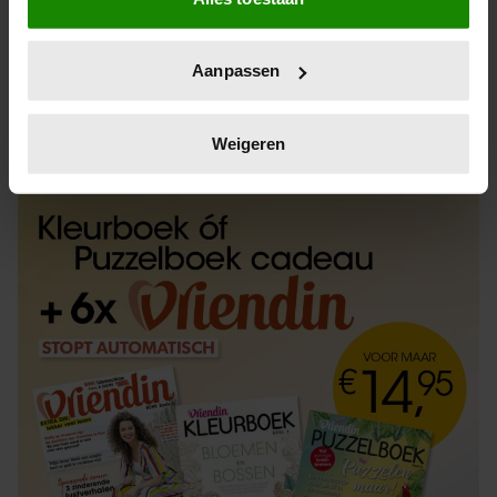
Informatie verzamelen over uw geografische
locatie, die tot een paar meter nauwkeurig kan zijn
Uw apparaat identificeren door het actief te
Aanpassen
scannen op specifieke eigenschappen (fingerprinting)
Lees meer over hoe uw persoonlijke gegevens worden
ABONNEREN
LOS KOPEN
verwerkt en stel uw voorkeuren in het
detailgedeelte
in.
Weigeren
U kunt uw toestemming op elk moment wijzigen of
intrekken in de Cookieverklaring.
We gebruiken cookies om content en advertenties te
personaliseren, om functies voor social media te bieden
en om ons websiteverkeer te analyseren. Ook delen we
informatie over uw gebruik van onze site met onze
partners voor social media, adverteren en analyse. Deze
partners kunnen deze gegevens combineren met andere
informatie die u aan ze heeft verstrekt of die ze hebben
verzameld op basis van uw gebruik van hun services. U
gaat akkoord met onze cookies als u onze website blijft
gebruiken.