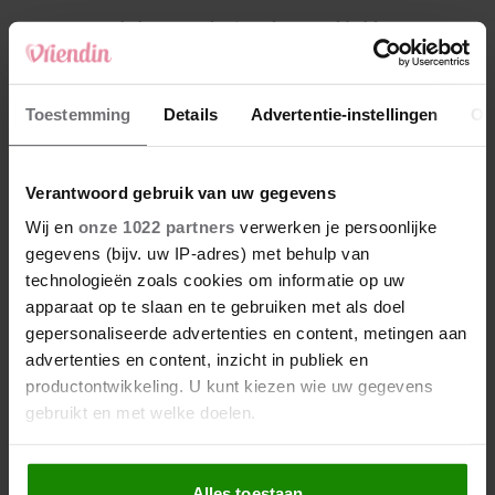
4
Makelaar Mandy: ‘Vrijdagavond belde Bart.
Hij sprak eng kalm’
5
Toestemming
Details
Advertentie-instellingen
Ov
Makelaar Mandy: ‘Judith typt… En deze keer
durf ik bijna niet te lezen wat er komt’
Verantwoord gebruik van uw gegevens
Nieuw
Wij en
onze 1022 partners
verwerken je persoonlijke
gegevens (bijv. uw IP-adres) met behulp van
technologieën zoals cookies om informatie op uw
apparaat op te slaan en te gebruiken met als doel
gepersonaliseerde advertenties en content, metingen aan
advertenties en content, inzicht in publiek en
productontwikkeling. U kunt kiezen wie uw gegevens
gebruikt en met welke doelen.
Als u het toestaat, willen we ook graag:
Alles toestaan