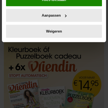
Informatie verzamelen over uw geografische
locatie, die tot een paar meter nauwkeurig kan zijn
Uw apparaat identificeren door het actief te
Aanpassen
scannen op specifieke eigenschappen (fingerprinting)
Lees meer over hoe uw persoonlijke gegevens worden
ABONNEREN
LOS KOPEN
verwerkt en stel uw voorkeuren in het
detailgedeelte
in.
Weigeren
U kunt uw toestemming op elk moment wijzigen of
intrekken in de Cookieverklaring.
We gebruiken cookies om content en advertenties te
personaliseren, om functies voor social media te bieden
en om ons websiteverkeer te analyseren. Ook delen we
informatie over uw gebruik van onze site met onze
partners voor social media, adverteren en analyse. Deze
partners kunnen deze gegevens combineren met andere
informatie die u aan ze heeft verstrekt of die ze hebben
verzameld op basis van uw gebruik van hun services. U
gaat akkoord met onze cookies als u onze website blijft
gebruiken.