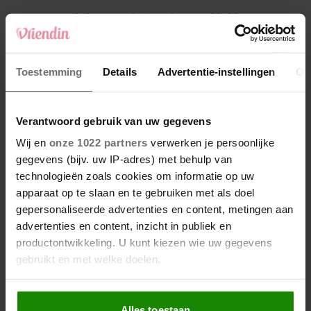
4
Makelaar Mandy: ‘Vrijdagavond belde Bart.
Hij sprak eng kalm’
5
Toestemming
Details
Advertentie-instellingen
Ov
Makelaar Mandy: ‘Judith typt… En deze keer
durf ik bijna niet te lezen wat er komt’
Verantwoord gebruik van uw gegevens
Nieuw
Wij en
onze 1022 partners
verwerken je persoonlijke
gegevens (bijv. uw IP-adres) met behulp van
technologieën zoals cookies om informatie op uw
apparaat op te slaan en te gebruiken met als doel
gepersonaliseerde advertenties en content, metingen aan
advertenties en content, inzicht in publiek en
productontwikkeling. U kunt kiezen wie uw gegevens
gebruikt en met welke doelen.
Als u het toestaat, willen we ook graag:
Alles toestaan