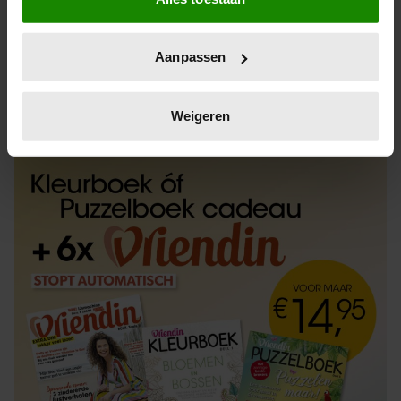
Informatie verzamelen over uw geografische
locatie, die tot een paar meter nauwkeurig kan zijn
Uw apparaat identificeren door het actief te
Aanpassen
scannen op specifieke eigenschappen (fingerprinting)
Lees meer over hoe uw persoonlijke gegevens worden
ABONNEREN
LOS KOPEN
verwerkt en stel uw voorkeuren in het
detailgedeelte
in.
Weigeren
U kunt uw toestemming op elk moment wijzigen of
intrekken in de Cookieverklaring.
We gebruiken cookies om content en advertenties te
personaliseren, om functies voor social media te bieden
en om ons websiteverkeer te analyseren. Ook delen we
informatie over uw gebruik van onze site met onze
partners voor social media, adverteren en analyse. Deze
partners kunnen deze gegevens combineren met andere
informatie die u aan ze heeft verstrekt of die ze hebben
verzameld op basis van uw gebruik van hun services. U
gaat akkoord met onze cookies als u onze website blijft
gebruiken.