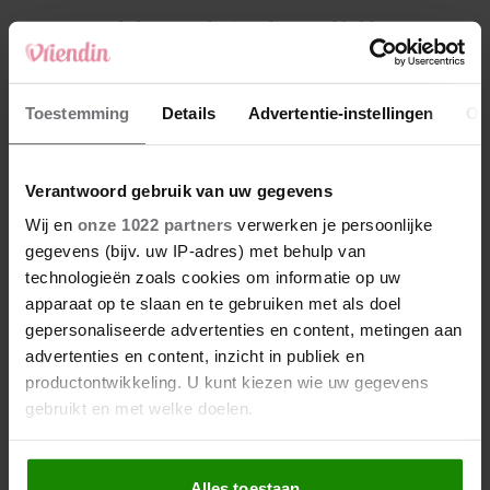
4
Makelaar Mandy: ‘Vrijdagavond belde Bart.
Hij sprak eng kalm’
5
Toestemming
Details
Advertentie-instellingen
Ov
Makelaar Mandy: ‘Judith typt… En deze keer
durf ik bijna niet te lezen wat er komt’
Verantwoord gebruik van uw gegevens
Nieuw
Wij en
onze 1022 partners
verwerken je persoonlijke
gegevens (bijv. uw IP-adres) met behulp van
technologieën zoals cookies om informatie op uw
apparaat op te slaan en te gebruiken met als doel
gepersonaliseerde advertenties en content, metingen aan
advertenties en content, inzicht in publiek en
productontwikkeling. U kunt kiezen wie uw gegevens
gebruikt en met welke doelen.
Als u het toestaat, willen we ook graag:
Alles toestaan