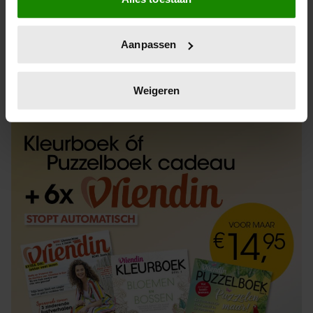
Informatie verzamelen over uw geografische
locatie, die tot een paar meter nauwkeurig kan zijn
Uw apparaat identificeren door het actief te
Aanpassen
scannen op specifieke eigenschappen (fingerprinting)
Lees meer over hoe uw persoonlijke gegevens worden
ABONNEREN
LOS KOPEN
verwerkt en stel uw voorkeuren in het
detailgedeelte
in.
Weigeren
U kunt uw toestemming op elk moment wijzigen of
intrekken in de Cookieverklaring.
We gebruiken cookies om content en advertenties te
personaliseren, om functies voor social media te bieden
en om ons websiteverkeer te analyseren. Ook delen we
informatie over uw gebruik van onze site met onze
partners voor social media, adverteren en analyse. Deze
partners kunnen deze gegevens combineren met andere
informatie die u aan ze heeft verstrekt of die ze hebben
verzameld op basis van uw gebruik van hun services. U
gaat akkoord met onze cookies als u onze website blijft
gebruiken.