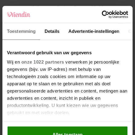
4
Makelaar Mandy: ‘Vrijdagavond belde Bart.
Hij sprak eng kalm’
5
Toestemming
Details
Advertentie-instellingen
Ov
Makelaar Mandy: ‘Judith typt… En deze keer
durf ik bijna niet te lezen wat er komt’
Verantwoord gebruik van uw gegevens
Nieuw
Wij en
onze 1022 partners
verwerken je persoonlijke
gegevens (bijv. uw IP-adres) met behulp van
technologieën zoals cookies om informatie op uw
apparaat op te slaan en te gebruiken met als doel
gepersonaliseerde advertenties en content, metingen aan
advertenties en content, inzicht in publiek en
productontwikkeling. U kunt kiezen wie uw gegevens
gebruikt en met welke doelen.
Als u het toestaat, willen we ook graag:
Alles toestaan