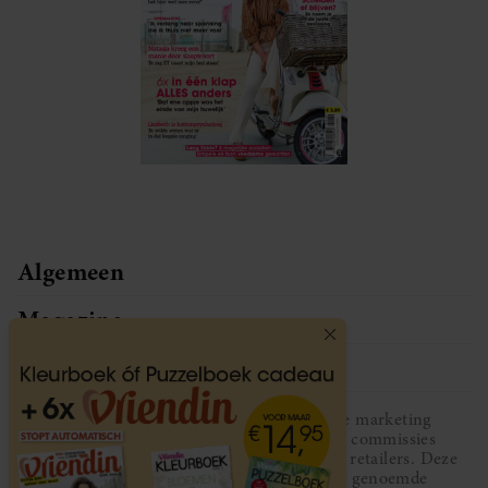
Algemeen
Magazine
Service
Vriendin participeert in diverse affiliate marketing
programma’s, dat houdt in dat Vriendin commissies
ontvangt voor aankopen middels links van retailers. Deze
website wordt niet gesponsord door de genoemde