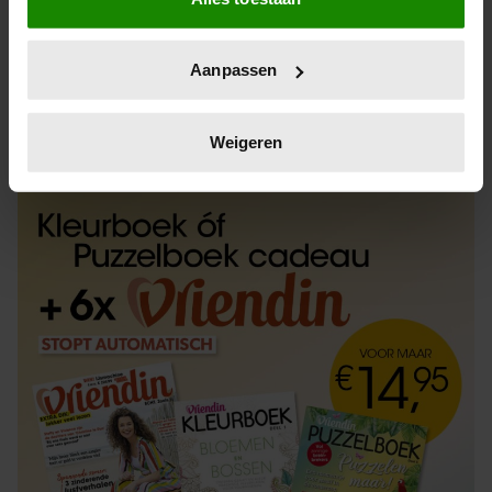
Informatie verzamelen over uw geografische
locatie, die tot een paar meter nauwkeurig kan zijn
Uw apparaat identificeren door het actief te
Aanpassen
scannen op specifieke eigenschappen (fingerprinting)
Lees meer over hoe uw persoonlijke gegevens worden
ABONNEREN
LOS KOPEN
verwerkt en stel uw voorkeuren in het
detailgedeelte
in.
Weigeren
U kunt uw toestemming op elk moment wijzigen of
intrekken in de Cookieverklaring.
We gebruiken cookies om content en advertenties te
personaliseren, om functies voor social media te bieden
en om ons websiteverkeer te analyseren. Ook delen we
informatie over uw gebruik van onze site met onze
partners voor social media, adverteren en analyse. Deze
partners kunnen deze gegevens combineren met andere
informatie die u aan ze heeft verstrekt of die ze hebben
verzameld op basis van uw gebruik van hun services. U
gaat akkoord met onze cookies als u onze website blijft
gebruiken.