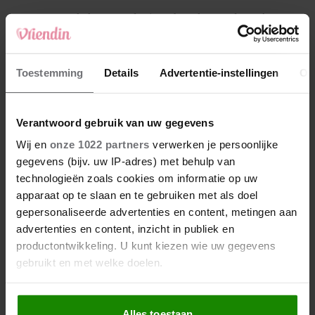
4
Makelaar Mandy: ‘Een bericht van de BN’er.
Een foto. Mijn lijf reageert’
5
Toestemming
Details
Advertentie-instellingen
Ov
Makelaar Mandy: ‘Vrijdagavond belde Bart.
Hij sprak eng kalm’
Verantwoord gebruik van uw gegevens
Nieuw
Wij en
onze 1022 partners
verwerken je persoonlijke
gegevens (bijv. uw IP-adres) met behulp van
technologieën zoals cookies om informatie op uw
apparaat op te slaan en te gebruiken met als doel
gepersonaliseerde advertenties en content, metingen aan
advertenties en content, inzicht in publiek en
productontwikkeling. U kunt kiezen wie uw gegevens
gebruikt en met welke doelen.
Als u het toestaat, willen we ook graag:
Alles toestaan