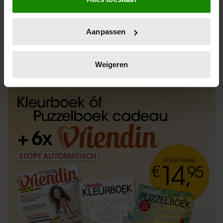
Informatie verzamelen over uw geografische
locatie, die tot een paar meter nauwkeurig kan zijn
Uw apparaat identificeren door het actief te
Aanpassen
scannen op specifieke eigenschappen (fingerprinting)
Lees meer over hoe uw persoonlijke gegevens worden
ABONNEREN
LOS KOPEN
verwerkt en stel uw voorkeuren in het
detailgedeelte
in.
Weigeren
U kunt uw toestemming op elk moment wijzigen of
intrekken in de Cookieverklaring.
We gebruiken cookies om content en advertenties te
personaliseren, om functies voor social media te bieden
en om ons websiteverkeer te analyseren. Ook delen we
informatie over uw gebruik van onze site met onze
partners voor social media, adverteren en analyse. Deze
partners kunnen deze gegevens combineren met andere
informatie die u aan ze heeft verstrekt of die ze hebben
verzameld op basis van uw gebruik van hun services. U
gaat akkoord met onze cookies als u onze website blijft
gebruiken.