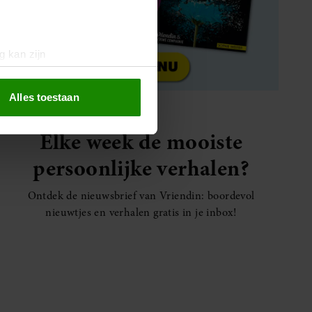
g kan zijn
erprinting)
t
detailgedeelte
in. U kunt uw
Alles toestaan
SANTE
Elke week de mooiste
Hoe ongezond zijn ijsjes?
 media te bieden en om ons
ze partners voor social
persoonlijke verhalen?
nformatie die u aan ze heeft
oord met onze cookies als u
Ontdek de nieuwsbrief van Vriendin: boordevol
nieuwtjes en verhalen gratis in je inbox!