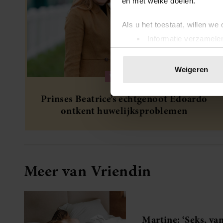
en met welke doelen.
Als u het toestaat, willen we
Informatie verzamelen
Uw apparaat identific
Lees meer over hoe uw perso
Weigeren
toestemming op elk moment wi
WEEKEND
Prinses Beatrice’s echtgenoot Edoardo
We gebruiken cookies om cont
ontkent huwelijksproblemen
websiteverkeer te analyseren
media, adverteren en analys
verstrekt of die ze hebben v
onze website blijft gebruiken.
Meer van Vriendin
Martine: ‘Seks, van