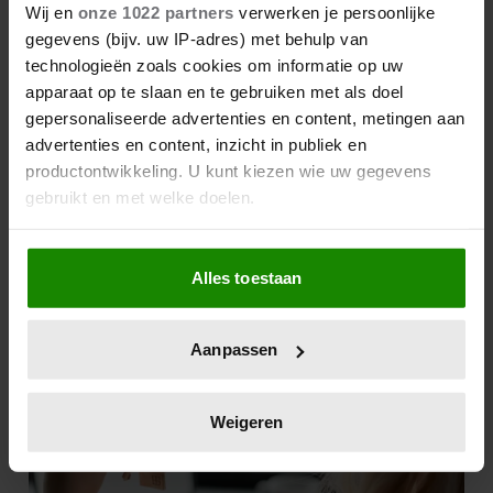
Wij en
onze 1022 partners
verwerken je persoonlijke
gegevens (bijv. uw IP-adres) met behulp van
technologieën zoals cookies om informatie op uw
apparaat op te slaan en te gebruiken met als doel
gepersonaliseerde advertenties en content, metingen aan
advertenties en content, inzicht in publiek en
productontwikkeling. U kunt kiezen wie uw gegevens
gebruikt en met welke doelen.
Als u het toestaat, willen we ook graag:
Alles toestaan
Informatie verzamelen over uw geografische
locatie, die tot een paar meter nauwkeurig kan zijn
Uw apparaat identificeren door het actief te
Aanpassen
scannen op specifieke eigenschappen (fingerprinting)
Lees meer over hoe uw persoonlijke gegevens worden
verwerkt en stel uw voorkeuren in het
detailgedeelte
in.
Weigeren
U kunt uw toestemming op elk moment wijzigen of
intrekken in de Cookieverklaring.