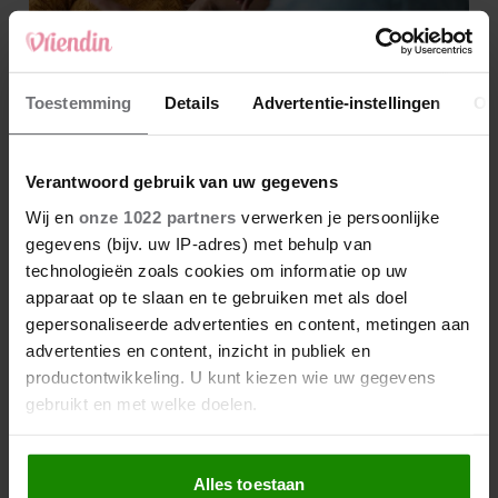
Toestemming
Details
Advertentie-instellingen
Ov
Verantwoord gebruik van uw gegevens
Wij en
onze 1022 partners
verwerken je persoonlijke
gegevens (bijv. uw IP-adres) met behulp van
technologieën zoals cookies om informatie op uw
apparaat op te slaan en te gebruiken met als doel
gepersonaliseerde advertenties en content, metingen aan
advertenties en content, inzicht in publiek en
productontwikkeling. U kunt kiezen wie uw gegevens
gebruikt en met welke doelen.
Als u het toestaat, willen we ook graag:
Alles toestaan
Informatie verzamelen over uw geografische