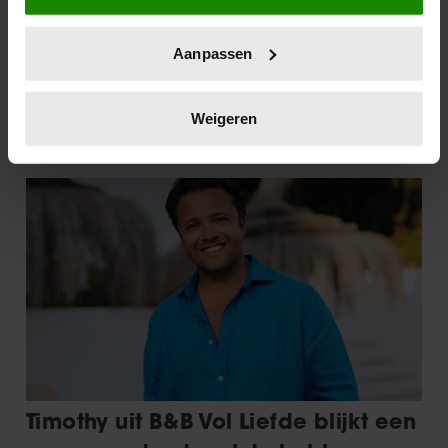
locatie, die tot een paar meter nauwkeurig kan zijn
Uw apparaat identificeren door het actief te
Aanpassen
scannen op specifieke eigenschappen (fingerprinting)
Lees meer over hoe uw persoonlijke gegevens worden
verwerkt en stel uw voorkeuren in het
detailgedeelte
in.
Weigeren
U kunt uw toestemming op elk moment wijzigen of
intrekken in de Cookieverklaring.
We gebruiken cookies om content en advertenties te
personaliseren, om functies voor social media te bieden
en om ons websiteverkeer te analyseren. Ook delen we
informatie over uw gebruik van onze site met onze
partners voor social media, adverteren en analyse. Deze
partners kunnen deze gegevens combineren met andere
informatie die u aan ze heeft verstrekt of die ze hebben
verzameld op basis van uw gebruik van hun services. U
gaat akkoord met onze cookies als u onze website blijft
gebruiken.