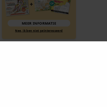
MEER INFORMATIE
Nee, ik ben niet geïnteresseerd