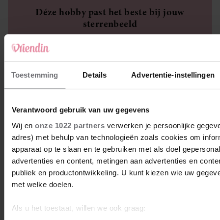
Déze hobby past het beste bij jouw
sterrenbeeld
Toestemming
Details
Advertentie-instellingen
Verantwoord gebruik van uw gegevens
Wij en
onze 1022 partners
verwerken je persoonlijke gegeven
adres) met behulp van technologieën zoals cookies om infor
apparaat op te slaan en te gebruiken met als doel gepersona
advertenties en content, metingen aan advertenties en content
publiek en productontwikkeling. U kunt kiezen wie uw gegev
met welke doelen.
SPIRITUALITEIT
Weekhoroscoop: Maagd heeft romantische
Als u het toestaat, willen we ook graag: