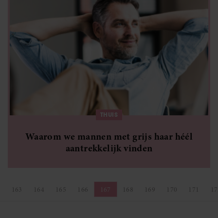
THUIS
Waarom we mannen met grijs haar héél
aantrekkelijk vinden
2
163
164
165
166
167
168
169
170
171
17
agina
Pagina
Pagina
Pagina
Pagina
Pagina
Pagina
Pagina
Pagina
Pagina