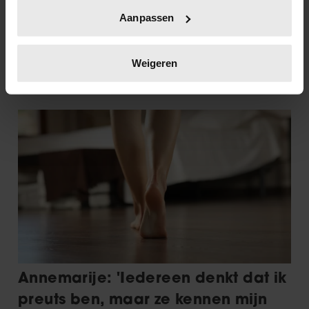
Uw apparaat identificeren door het actief te
Aanpassen
scannen op specifieke eigenschappen (fingerprinting)
Lees meer over hoe uw persoonlijke gegevens worden
verwerkt en stel uw voorkeuren in het
detailgedeelte
in.
Weigeren
U kunt uw toestemming op elk moment wijzigen of
intrekken in de Cookieverklaring.
We gebruiken cookies om content en advertenties te
personaliseren, om functies voor social media te bieden
en om ons websiteverkeer te analyseren. Ook delen we
informatie over uw gebruik van onze site met onze
partners voor social media, adverteren en analyse. Deze
partners kunnen deze gegevens combineren met andere
informatie die u aan ze heeft verstrekt of die ze hebben
verzameld op basis van uw gebruik van hun services. U
gaat akkoord met onze cookies als u onze website blijft
gebruiken.