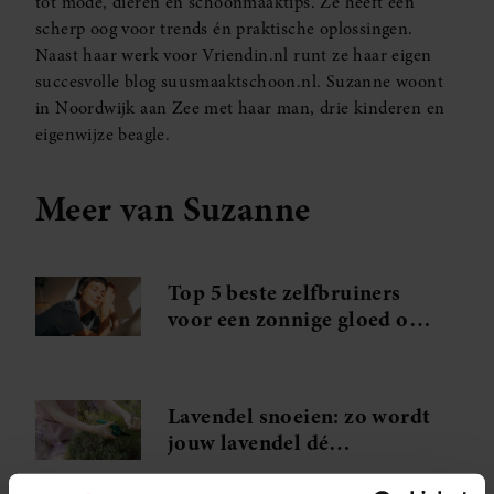
tot mode, dieren en schoonmaaktips. Ze heeft een
scherp oog voor trends én praktische oplossingen.
Naast haar werk voor Vriendin.nl runt ze haar eigen
succesvolle blog suusmaaktschoon.nl. Suzanne woont
in Noordwijk aan Zee met haar man, drie kinderen en
eigenwijze beagle.
Meer van Suzanne
Top 5 beste zelfbruiners
voor een zonnige gloed op
je gezicht
Lavendel snoeien: zo wordt
jouw lavendel dé
blikvanger van de straat