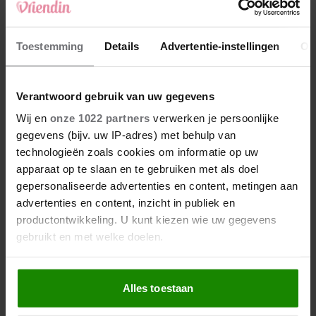
Met deze 2 extra’s wordt je
pasta carbonara de beste
Toestemming
Details
Advertentie-instellingen
Ov
die je ooit hebt geproefd
Verantwoord gebruik van uw gegevens
Wij en
onze 1022 partners
verwerken je persoonlijke
gegevens (bijv. uw IP-adres) met behulp van
technologieën zoals cookies om informatie op uw
apparaat op te slaan en te gebruiken met als doel
gepersonaliseerde advertenties en content, metingen aan
advertenties en content, inzicht in publiek en
productontwikkeling. U kunt kiezen wie uw gegevens
gebruikt en met welke doelen.
Als u het toestaat, willen we ook graag:
Alles toestaan
Informatie verzamelen over uw geografische
locatie, die tot een paar meter nauwkeurig kan zijn