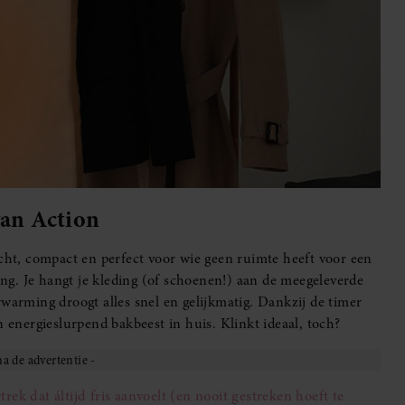
van Action
icht, compact en perfect voor wie geen ruimte heeft voor een
ling. Je hangt je kleding (of schoenen!) aan de meegeleverde
rwarming droogt alles snel en gelijkmatig. Dankzij de timer
n energieslurpend bakbeest in huis. Klinkt ideaal, toch?
ek dat áltijd fris aanvoelt (en nooit gestreken hoeft te