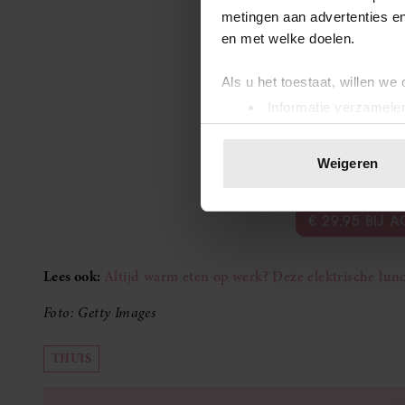
metingen aan advertenties en
en met welke doelen.
Als u het toestaat, willen we
Informatie verzamelen
Uw apparaat identific
Lees meer over hoe uw perso
Weigeren
toestemming op elk moment wi
We gebruiken cookies om cont
€ 29,95 BIJ
websiteverkeer te analyseren
media, adverteren en analys
Lees ook:
Altijd warm eten op werk? Deze elektrische lun
verstrekt of die ze hebben v
onze website blijft gebruiken.
Foto: Getty Images
THUIS