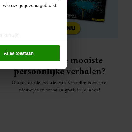
en wie uw gegevens gebruikt
g kan zijn
erprinting)
t
detailgedeelte
in. U kunt uw
Alles toestaan
Elke week de mooiste
persoonlijke verhalen?
 media te bieden en om ons
ze partners voor social
Ontdek de nieuwsbrief van Vriendin: boordevol
nformatie die u aan ze heeft
nieuwtjes en verhalen gratis in je inbox!
oord met onze cookies als u