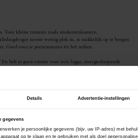
uis. Voor kleine ruimtes zoals studentenkamers,
kledingdroger neemt weinig plek in, is makkelijk op te bergen
ger. Goed voor je portemonnee én het milieu.
n? En heb je geen ruimte voor zo’n logge, energieslurpende
jou. Licht, compact en verrassend effectief, perfect voor wie
aande button.
Details
Advertentie-instellingen
w gegevens
erwerken je persoonlijke gegevens (bijv. uw IP-adres) met behul
apparaat op te slaan en te gebruiken met als doel gepersonalise