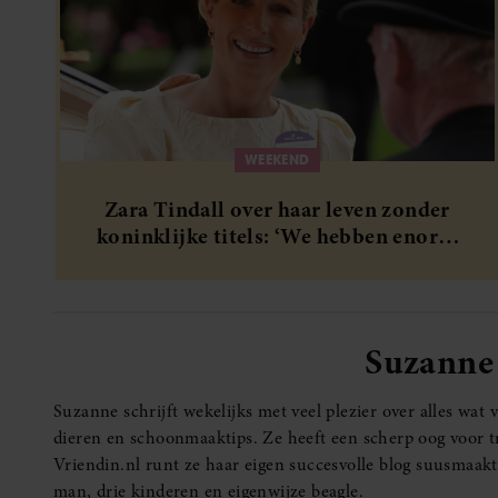
WEEKEND
Zara Tindall over haar leven zonder
koninklijke titels: ‘We hebben enorm
veel geluk gehad’
Suzanne
Suzanne schrijft wekelijks met veel plezier over alles wat
dieren en schoonmaaktips. Ze heeft een scherp oog voor t
Vriendin.nl runt ze haar eigen succesvolle blog suusmaa
man, drie kinderen en eigenwijze beagle.