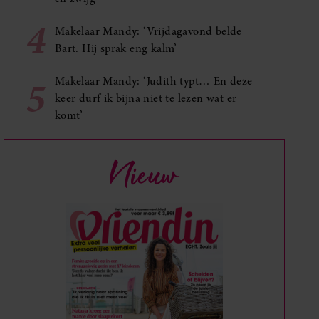
4
Makelaar Mandy: ‘Vrijdagavond belde
Bart. Hij sprak eng kalm’
5
Makelaar Mandy: ‘Judith typt… En deze
keer durf ik bijna niet te lezen wat er
komt’
Nieuw