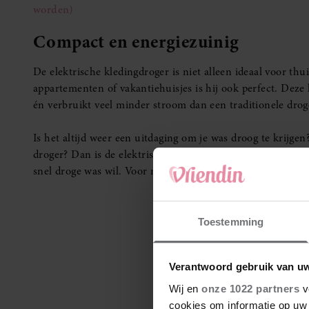
worden)
Compact en energiezuinig
De elektrische kledingdroger is niet alleen ideaal voor th
appartementen of vakantiehuisjes is hij ook perfect. Deze 
én verbruikt veel minder stroom dan een traditionele dro
Is het altijd weer een uitdaging om je was droog te krijge
droger? Dan is de elektrische kledingdroger echt iets voor 
snel droge was wil. Voor meer informatie, klik op onderst
Toestemming
Verantwoord gebruik van u
Wij en
onze 1022 partners
v
cookies om informatie op uw 