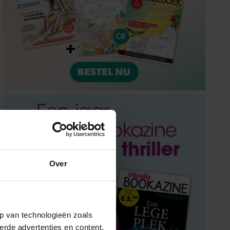
Over
p van technologieën zoals
erde advertenties en content,