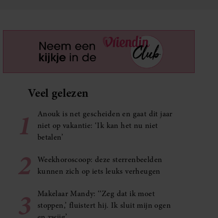
Veel gelezen
1
Anouk is net gescheiden en gaat dit jaar
niet op vakantie: ‘Ik kan het nu niet
betalen’
2
Weekhoroscoop: deze sterrenbeelden
kunnen zich op iets leuks verheugen
3
Makelaar Mandy: ‘‘Zeg dat ik moet
stoppen,’ fluistert hij. Ik sluit mijn ogen
en zwijg’