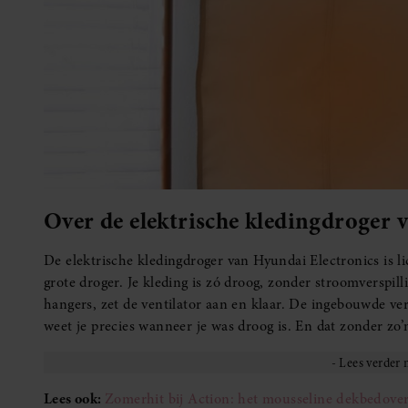
Over de elektrische kledingdroger 
De elektrische kledingdroger van Hyundai Electronics is l
grote droger. Je kleding is zó droog, zonder stroomverspil
hangers, zet de ventilator aan en klaar. De ingebouwde ve
weet je precies wanneer je was droog is. En dat zonder zo’
Lees ook:
Zomerhit bij Action: het mousseline dekbedovertr