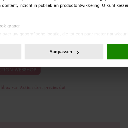
 content, inzicht in publiek en productontwikkeling. U kunt kiez
 ook graag:
 over uw geografische locatie, die tot een paar meter nauwkeuri
eren door het actief te scannen op specifieke eigenschappen (fing
onlijke gegevens worden verwerkt en stel uw voorkeuren in he
Aanpassen
jzigen of intrekken in de Cookieverklaring.
ent en advertenties te personaliseren, om functies voor social
 ACTION WEBSHOP
. Ook delen we informatie over uw gebruik van onze site met on
e. Deze partners kunnen deze gegevens combineren met andere i
chbox van Action doet precies dat
erzameld op basis van uw gebruik van hun services. U gaat akk