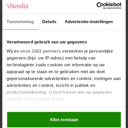
Toestemming
Details
Advertentie-instellingen
Ov
Verantwoord gebruik van uw gegevens
Wij en
onze 1022 partners
verwerken je persoonlijke
gegevens (bijv. uw IP-adres) met behulp van
technologieën zoals cookies om informatie op uw
apparaat op te slaan en te gebruiken met als doel
gepersonaliseerde advertenties en content, metingen aan
advertenties en content, inzicht in publiek en
productontwikkeling. U kunt kiezen wie uw gegevens
gebruikt en met welke doelen.
Als u het toestaat, willen we ook graag:
Alles toestaan
Informatie verzamelen over uw geografische
locatie, die tot een paar meter nauwkeurig kan zijn