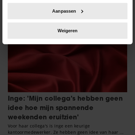
Uw apparaat identificeren door het actief te
Aanpassen
scannen op specifieke eigenschappen (fingerprinting)
Lees meer over hoe uw persoonlijke gegevens worden
verwerkt en stel uw voorkeuren in het
detailgedeelte
in.
Weigeren
U kunt uw toestemming op elk moment wijzigen of
intrekken in de Cookieverklaring.
We gebruiken cookies om content en advertenties te
personaliseren, om functies voor social media te bieden
en om ons websiteverkeer te analyseren. Ook delen we
informatie over uw gebruik van onze site met onze
partners voor social media, adverteren en analyse. Deze
partners kunnen deze gegevens combineren met andere
informatie die u aan ze heeft verstrekt of die ze hebben
verzameld op basis van uw gebruik van hun services. U
gaat akkoord met onze cookies als u onze website blijft
gebruiken.