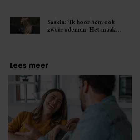
Anouk en Diederik een
volgende stap
Saskia: ‘Ik hoor hem ook
zwaar ademen. Het maakt
me gek. Ik wil die man.’