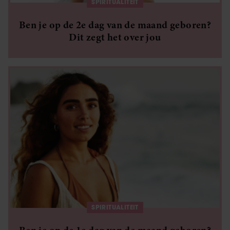
verzameld op basis van uw gebruik van hun services. U
SPIRITUALITEIT
gaat akkoord met onze cookies als u onze website blijft
Ben je op de 2e dag van de maand geboren?
gebruiken.
Dit zegt het over jou
SPIRITUALITEIT