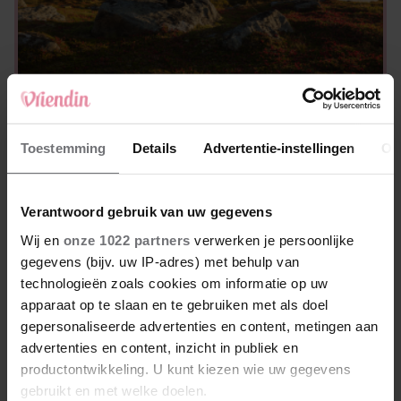
SPIRITUALITEIT
Deze 5 sterrenbeelden gaan de komende
herfst een groot avontuur tegemoet
Toestemming
Details
Advertentie-instellingen
Ov
Verantwoord gebruik van uw gegevens
Wij en
onze 1022 partners
verwerken je persoonlijke
gegevens (bijv. uw IP-adres) met behulp van
technologieën zoals cookies om informatie op uw
apparaat op te slaan en te gebruiken met als doel
gepersonaliseerde advertenties en content, metingen aan
advertenties en content, inzicht in publiek en
productontwikkeling. U kunt kiezen wie uw gegevens
gebruikt en met welke doelen.