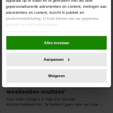
apparaat op te slaan en te gebruiken met als doel
gepersonaliseerde advertenties en content, metingen aan
advertenties en content, inzicht in publiek en
productontwikkeling. U kunt kiezen wie uw gegevens
gebruikt en met welke doelen.
Als u het toestaat, willen we ook graag:
Alles toestaan
Informatie verzamelen over uw geografische
locatie, die tot een paar meter nauwkeurig kan zijn
Uw apparaat identificeren door het actief te
Aanpassen
scannen op specifieke eigenschappen (fingerprinting)
Lees meer over hoe uw persoonlijke gegevens worden
verwerkt en stel uw voorkeuren in het
detailgedeelte
in.
Weigeren
U kunt uw toestemming op elk moment wijzigen of
intrekken in de Cookieverklaring.
We gebruiken cookies om content en advertenties te
personaliseren, om functies voor social media te bieden
en om ons websiteverkeer te analyseren. Ook delen we