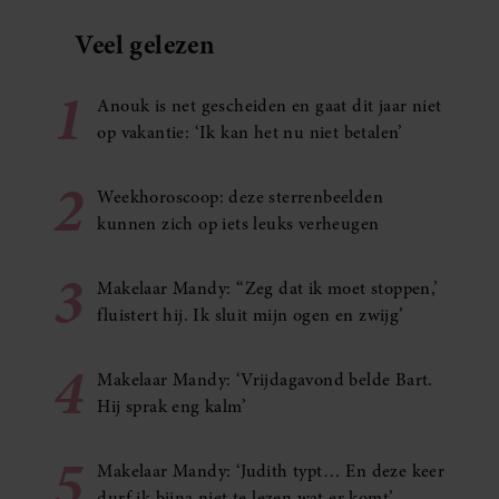
Veel gelezen
1
Anouk is net gescheiden en gaat dit jaar niet
op vakantie: ‘Ik kan het nu niet betalen’
2
Weekhoroscoop: deze sterrenbeelden
kunnen zich op iets leuks verheugen
3
Makelaar Mandy: ‘‘Zeg dat ik moet stoppen,’
fluistert hij. Ik sluit mijn ogen en zwijg’
4
Makelaar Mandy: ‘Vrijdagavond belde Bart.
Hij sprak eng kalm’
5
Makelaar Mandy: ‘Judith typt… En deze keer
durf ik bijna niet te lezen wat er komt’