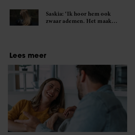
volgende stap
Saskia: ‘Ik hoor hem ook
zwaar ademen. Het maakt
me gek. Ik wil die man.’