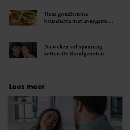
Judiths grote relatietest
Deze goudbruine
bruschetta met courgette
en feta wil je meteen
maken
Na weken vol spanning
zetten De Bondgenoten-
Anouk en Diederik een
volgende stap