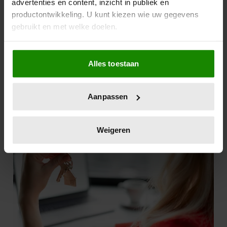
advertenties en content, inzicht in publiek en
productontwikkeling. U kunt kiezen wie uw gegevens
gebruikt en met welke doelen.
Als u het toestaat, willen we ook graag:
Alles toestaan
Informatie verzamelen over uw geografische
locatie, die tot een paar meter nauwkeurig kan zijn
Uw apparaat identificeren door het actief te
Aanpassen
scannen op specifieke eigenschappen (fingerprinting)
Lees meer over hoe uw persoonlijke gegevens worden
verwerkt en stel uw voorkeuren in het
detailgedeelte
in.
Weigeren
U kunt uw toestemming op elk moment wijzigen of
intrekken in de Cookieverklaring.
We gebruiken cookies om content en advertenties te
personaliseren, om functies voor social media te bieden
en om ons websiteverkeer te analyseren. Ook delen we
informatie over uw gebruik van onze site met onze
partners voor social media, adverteren en analyse. Deze