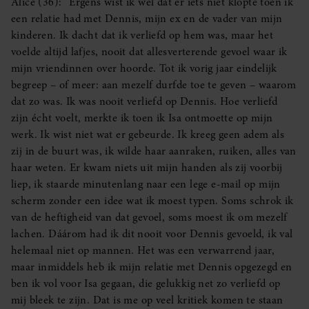
Alice (36): “Ergens wist ik wel dat er iets niet klopte toen ik
een relatie had met Dennis, mijn ex en de vader van mijn
kinderen. Ik dacht dat ik verliefd op hem was, maar het
voelde altijd lafjes, nooit dat allesverterende gevoel waar ik
mijn vriendinnen over hoorde. Tot ik vorig jaar eindelijk
begreep – of meer: aan mezelf durfde toe te geven – waarom
dat zo was. Ik was nooit verliefd op Dennis. Hoe verliefd
zijn écht voelt, merkte ik toen ik Isa ontmoette op mijn
werk. Ik wist niet wat er gebeurde. Ik kreeg geen adem als
zij in de buurt was, ik wilde haar aanraken, ruiken, alles van
haar weten. Er kwam niets uit mijn handen als zij voorbij
liep, ik staarde minutenlang naar een lege e-mail op mijn
scherm zonder een idee wat ik moest typen. Soms schrok ik
van de heftigheid van dat gevoel, soms moest ik om mezelf
lachen. Dáárom had ik dit nooit voor Dennis gevoeld, ik val
helemaal niet op mannen. Het was een verwarrend jaar,
maar inmiddels heb ik mijn relatie met Dennis opgezegd en
ben ik vol voor Isa gegaan, die gelukkig net zo verliefd op
mij bleek te zijn. Dat is me op veel kritiek komen te staan