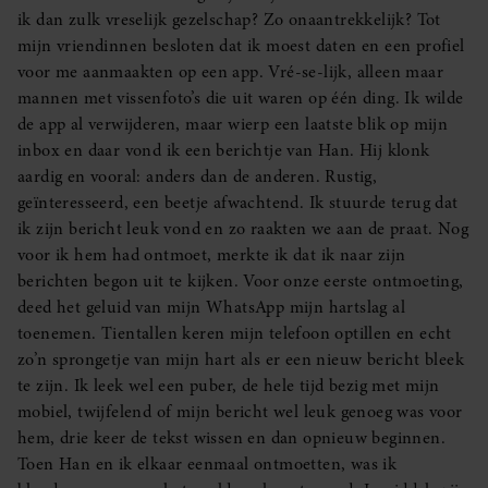
ik dan zulk vreselijk gezelschap? Zo onaantrekkelijk? Tot
mijn vriendinnen besloten dat ik moest daten en een profiel
voor me aanmaakten op een app. Vré-se-lijk, alleen maar
mannen met vissenfoto’s die uit waren op één ding. Ik wilde
de app al verwijderen, maar wierp een laatste blik op mijn
inbox en daar vond ik een berichtje van Han. Hij klonk
aardig en vooral: anders dan de anderen. Rustig,
geïnteresseerd, een beetje afwachtend. Ik stuurde terug dat
ik zijn bericht leuk vond en zo raakten we aan de praat. Nog
voor ik hem had ontmoet, merkte ik dat ik naar zijn
berichten begon uit te kijken. Voor onze eerste ontmoeting,
deed het geluid van mijn WhatsApp mijn hartslag al
toenemen. Tientallen keren mijn telefoon optillen en echt
zo’n sprongetje van mijn hart als er een nieuw bericht bleek
te zijn. Ik leek wel een puber, de hele tijd bezig met mijn
mobiel, twijfelend of mijn bericht wel leuk genoeg was voor
hem, drie keer de tekst wissen en dan opnieuw beginnen.
Toen Han en ik elkaar eenmaal ontmoetten, was ik