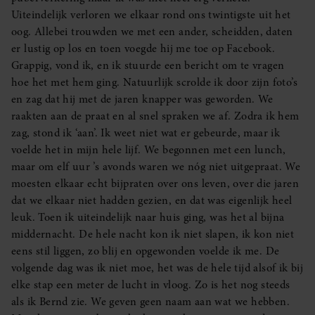
Uiteindelijk verloren we elkaar rond ons twintigste uit het
oog. Allebei trouwden we met een ander, scheidden, daten
er lustig op los en toen voegde hij me toe op Facebook.
Grappig, vond ik, en ik stuurde een bericht om te vragen
hoe het met hem ging. Natuurlijk scrolde ik door zijn foto’s
en zag dat hij met de jaren knapper was geworden. We
raakten aan de praat en al snel spraken we af. Zodra ik hem
zag, stond ik ‘aan’. Ik weet niet wat er gebeurde, maar ik
voelde het in mijn hele lijf. We begonnen met een lunch,
maar om elf uur ’s avonds waren we nóg niet uitgepraat. We
moesten elkaar echt bijpraten over ons leven, over die jaren
dat we elkaar niet hadden gezien, en dat was eigenlijk heel
leuk. Toen ik uiteindelijk naar huis ging, was het al bijna
middernacht. De hele nacht kon ik niet slapen, ik kon niet
eens stil liggen, zo blij en opgewonden voelde ik me. De
volgende dag was ik niet moe, het was de hele tijd alsof ik bij
elke stap een meter de lucht in vloog. Zo is het nog steeds
als ik Bernd zie. We geven geen naam aan wat we hebben.