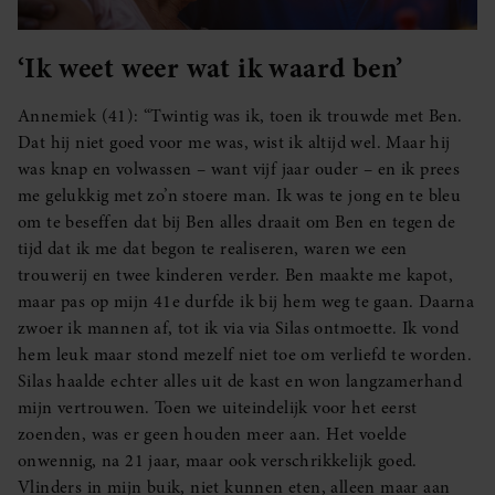
‘Ik weet weer wat ik waard ben’
Annemiek (41): “Twintig was ik, toen ik trouwde met Ben.
Dat hij niet goed voor me was, wist ik altijd wel. Maar hij
was knap en volwassen – want vijf jaar ouder – en ik prees
me gelukkig met zo’n stoere man. Ik was te jong en te bleu
om te beseffen dat bij Ben alles draait om Ben en tegen de
tijd dat ik me dat begon te realiseren, waren we een
trouwerij en twee kinderen verder. Ben maakte me kapot,
maar pas op mijn 41e durfde ik bij hem weg te gaan. Daarna
zwoer ik mannen af, tot ik via via Silas ontmoette. Ik vond
hem leuk maar stond mezelf niet toe om verliefd te worden.
Silas haalde echter alles uit de kast en won langzamerhand
mijn vertrouwen. Toen we uiteindelijk voor het eerst
zoenden, was er geen houden meer aan. Het voelde
onwennig, na 21 jaar, maar ook verschrikkelijk goed.
Vlinders in mijn buik, niet kunnen eten, alleen maar aan