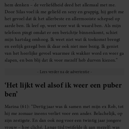
hem denken – de verliefdheid deed het allemaal met me.
Door Silas voel ik me geliefd en sexy en grappig, hij geeft me
het gevoel dat ik het allerbeste en allermooiste schepsel op
aarde ben. Ik leef op, weet weer wat ik waard ben. Als mijn
telefoon pingt omdat er een berichtje binnenkomt, schiet
mijn hartslag omhoog. Ik weet niet wat ik toekomst brengt
en eerlijk gezegd ben ik daar ook niet mee bezig. Ik geniet
van het heerlijke gevoel waarmee ik wakker word en weer ga
slapen, en ben blij dat ik voor mezelf heb durven kiezen.”
‘Het lijkt wel alsof ik weer een puber
ben’
Marina (61): “Dertig jaar was ik samen met mijn ex Rob, tot
hij me zomaar ineens verliet voor een ander. Belachelijk, op
zijn zestigste. En dan ook nog voor een twintig jaar jongere
vrouw – hoe cliché. Lange tijd twijfelde ik aan mezelf: was