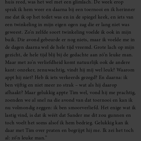
huis reed, was het wel met een glimlach. De week erop
sprak ik hem weer en daarna bij een toernooi en ik herinner
me dat ik op het toilet was en in de spiegel keek, en iets van
een twinkeling in mijn eigen ogen zag die er lang niet was
geweest. Zo’n zelfde soort twinkeling voelde ik ook in mijn
buik. Die avond gebeurde er nog niets, maar ik voelde me in
de dagen daarna wel de hele tijd vreemd. Grote lach op mijn
gezicht, de hele tijd blij bij de gedachte aan zó’n leuke man.
Maar met zo’n verliefdheid komt natuurlijk ook de andere
kant: onzeker, zenuwachtig, vindt hij míj wel leuk? Waarom
appt hij niet? Heb ik iets verkeerds gezegd? En daarna: ik
ben vijftig en niet meer zo strak – wat als hij daarop
afhaakt? Maar gelukkig appte Tim wel, vond hij me prachtig,
zoenden we al snel na die avond van dat toernooi en kan ik
nu volmondig zeggen: ik ben smoorverliefd. Het enige wat ik
lastig vind, is dat ik wéét dat Sander me dit zou gunnen en
toch voelt het soms alsof ik hem bedrieg. Gelukkig kan ik
daar met Tim over praten en begrijpt hij me. Ik zei het toch
al: zó’n leuke man.”