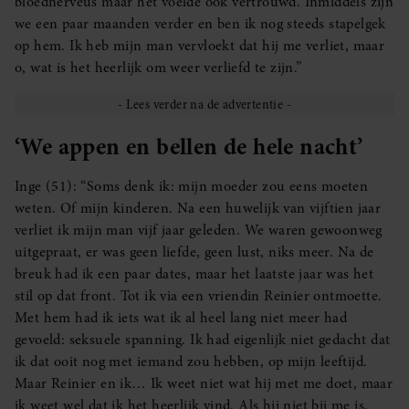
bloednerveus maar het voelde ook vertrouwd. Inmiddels zijn
we een paar maanden verder en ben ik nog steeds stapelgek
op hem. Ik heb mijn man vervloekt dat hij me verliet, maar
o, wat is het heerlijk om weer verliefd te zijn.”
‘We appen en bellen de hele nacht’
Inge (51): “Soms denk ik: mijn moeder zou eens moeten
weten. Of mijn kinderen. Na een huwelijk van vijftien jaar
verliet ik mijn man vijf jaar geleden. We waren gewoonweg
uitgepraat, er was geen liefde, geen lust, niks meer. Na de
breuk had ik een paar dates, maar het laatste jaar was het
stil op dat front. Tot ik via een vriendin Reinier ontmoette.
Met hem had ik iets wat ik al heel lang niet meer had
gevoeld: seksuele spanning. Ik had eigenlijk niet gedacht dat
ik dat ooit nog met iemand zou hebben, op mijn leeftijd.
Maar Reinier en ik… Ik weet niet wat hij met me doet, maar
ik weet wel dat ik het heerlijk vind. Als hij niet bij me is,