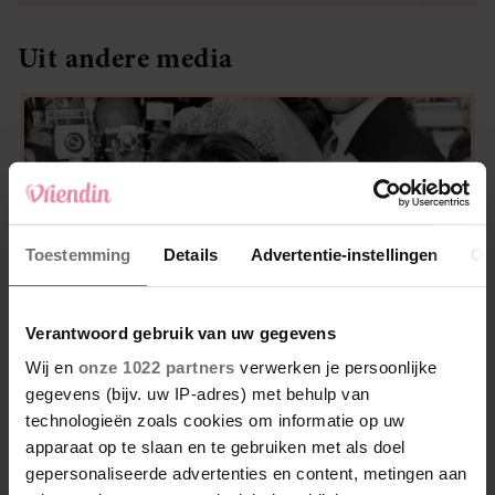
Uit andere media
Toestemming
Details
Advertentie-instellingen
Ov
Verantwoord gebruik van uw gegevens
Wij en
onze 1022 partners
verwerken je persoonlijke
gegevens (bijv. uw IP-adres) met behulp van
WEEKEND
technologieën zoals cookies om informatie op uw
Dit was Elizabeth Alice Wise, de royal die
apparaat op te slaan en te gebruiken met als doel
terechtstond voor de dood van haar baby
gepersonaliseerde advertenties en content, metingen aan