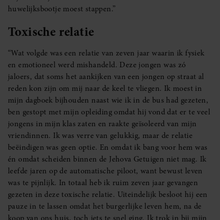
huwelijksbootje moest stappen.”
Toxische relatie
“Wat volgde was een relatie van zeven jaar waarin ik fysiek
en emotioneel werd mishandeld. Deze jongen was zó
jaloers, dat soms het aankijken van een jongen op straat al
reden kon zijn om mij naar de keel te vliegen. Ik moest in
mijn dagboek bijhouden naast wie ik in de bus had gezeten,
ben gestopt met mijn opleiding omdat hij vond dat er te veel
jongens in mijn klas zaten en raakte geïsoleerd van mijn
vriendinnen. Ik was verre van gelukkig, maar de relatie
beëindigen was geen optie. En omdat ik bang voor hem was
én omdat scheiden binnen de Jehova Getuigen niet mag. Ik
leefde jaren op de automatische piloot, want bewust leven
was te pijnlijk. In totaal heb ik ruim zeven jaar gevangen
gezeten in deze toxische relatie. Uiteindelijk besloot hij een
pauze in te lassen omdat het burgerlijke leven hem, na de
koop van ons huis, toch iets te snel ging. Ik trok in bij mijn