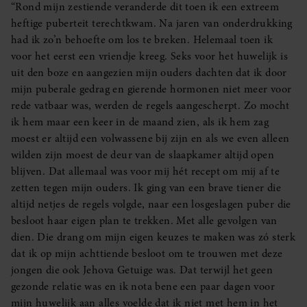
“Rond mijn zestiende veranderde dit toen ik een extreem
heftige puberteit terechtkwam. Na jaren van onderdrukking
had ik zo’n behoefte om los te breken. Helemaal toen ik
voor het eerst een vriendje kreeg. Seks voor het huwelijk is
uit den boze en aangezien mijn ouders dachten dat ik door
mijn puberale gedrag en gierende hormonen niet meer voor
rede vatbaar was, werden de regels aangescherpt. Zo mocht
ik hem maar een keer in de maand zien, als ik hem zag
moest er altijd een volwassene bij zijn en als we even alleen
wilden zijn moest de deur van de slaapkamer altijd open
blijven. Dat allemaal was voor mij hét recept om mij af te
zetten tegen mijn ouders. Ik ging van een brave tiener die
altijd netjes de regels volgde, naar een losgeslagen puber die
besloot haar eigen plan te trekken. Met alle gevolgen van
dien. Die drang om mijn eigen keuzes te maken was zó sterk
dat ik op mijn achttiende besloot om te trouwen met deze
jongen die ook Jehova Getuige was. Dat terwijl het geen
gezonde relatie was en ik nota bene een paar dagen voor
mijn huwelijk aan alles voelde dat ik niet met hem in het