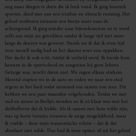
nog maar dingen te doen die ik leuk vond. Ik ging fanatiek
sporten, deed mee aan een triatlon en obstacle running. Het
geloof verdween intussen een beetje meer naar de
achtergrond. Ik ging minder naar bijeenkomsten en er werd
zelfs aan mijn jas getrokken omdat ik lange tijd niet meer
langs de deuren was geweest. Steeds zei ik dat ik even tijd
voor mezelf nodig had en het daarna weer zou oppakken.
Dat dacht ik ook echt, totdat ik verliefd werd. Ik leerde hem
kennen in de sportschool en aangezien hij geen Jehova
Getuige was, mocht daten niet. We zagen elkaar stiekem.
Meestal stapten we in de auto en reden we naar een stad
ergens in het land zodat niemand ons samen zou zien. Dit
hebben we een paar maanden volgehouden. Totdat we met
oud en nieuw in Berlijn stonden en ik zó klaar was met het
dubbelleven dat ik leidde. Als ik samen met hem wilde zijn,
was op korte termijn trouwen de enige mogelijkheid, maar
ik voelde – door mijn traumatische relatie – dat ik dat
absoluut niet wilde. Dus had ik twee opties: óf uit het geloof