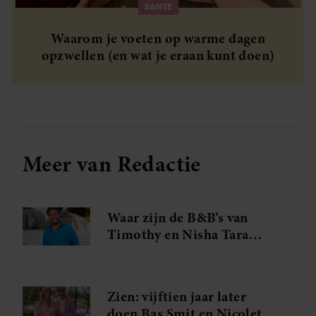
informatie over uw gebruik van onze site met onze
SANTE
partners voor social media, adverteren en analyse. Deze
Waarom je voeten op warme dagen
partners kunnen deze gegevens combineren met andere
opzwellen (en wat je eraan kunt doen)
informatie die u aan ze heeft verstrekt of die ze hebben
verzameld op basis van uw gebruik van hun services. U
gaat akkoord met onze cookies als u onze website blijft
gebruiken.
Meer van Redactie
Waar zijn de B&B’s van
Timothy en Nisha Tara
eigenlijk?
Zien: vijftien jaar later
doen Bas Smit en Nicolette