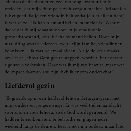
ademsessie deed en er zo veel omhoog kwam uit mijn
verleden, dat mijn therapeut zich zorgen maakte. ‘Misschien
is het goed dat je een vriendin belt zodat je niet alleen bent’,
is wat ze zei. ‘Ik kan niemand bellen’, stamelde ik. Waar zij
dacht dat ik mij schaamde voor mijn emotionele
gemoedstoestand, kon ik écht niemand bellen. Door mijn
uitsluiting was ik iedereen kwijt. Mijn familie, vriendinnen,
kennissen… ik was helemaal alleen. Als je de keus maakt
om uit de Jehova Getuigen te stappen, wordt al het contact
rigoureus verbroken. Daar was ik mij van bewust, maar wat
de impact daarvan zou zijn, heb ik enorm onderschat.”
Liefdevol gezin
“Ik groeide op in een liefdevol Jehova Getuigen-gezin met
mijn ouders en jongere zusje. Er was veel tijd en aandacht
voor ons en voor Jehova, zoals God wordt genoemd. We
hadden bijeenkomsten, bijbelstudie en gingen ieder
weekend langs de deuren. Eerst met mijn ouders, maar later