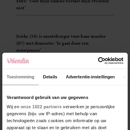
Elles: ‘Voor mijn familie bestaat mijn vriendin
niet’
Jetske (50) is mantelzorger voor haar moeder
(87) met dementie: ‘Je gaat door een
rouwproces’
Anouk is net gescheiden en gaat dit jaar niet op
vakantie: ‘Ik kan het nu niet betalen’
Toestemming
Details
Advertentie-instellingen
Ov
LEES MEER PERSOONLIJKE VERHALEN
Verantwoord gebruik van uw gegevens
Wij en
onze 1022 partners
verwerken je persoonlijke
PERSOONLIJKE VERHALEN
gegevens (bijv. uw IP-adres) met behulp van
technologieën zoals cookies om informatie op uw
apparaat op te slaan en te gebruiken met als doel