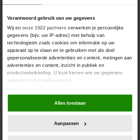
Verantwoord gebruik van uw gegevens
Wij en
onze 1022 partners
verwerken je persoonlijke
gegevens (bijv. uw IP-adres) met behulp van
technologieën zoals cookies om informatie op uw
Meer van Redactie
apparaat op te slaan en te gebruiken met als doel
gepersonaliseerde advertenties en content, metingen aan
advertenties en content, inzicht in publiek en
Makelaar Mandy
productontwikkeling. U kunt kiezen wie uw gegevens
weekoverzicht: een
gebruikt en met welke doelen.
spannende ontmoeting en
Judiths grote relatietest
Als u het toestaat, willen we ook graag:
Alles toestaan
Informatie verzamelen over uw geografische
Deze goudbruine
locatie, die tot een paar meter nauwkeurig kan zijn
bruschetta met courgette
Uw apparaat identificeren door het actief te
en feta wil je meteen
Aanpassen
scannen op specifieke eigenschappen (fingerprinting)
maken
Lees meer over hoe uw persoonlijke gegevens worden