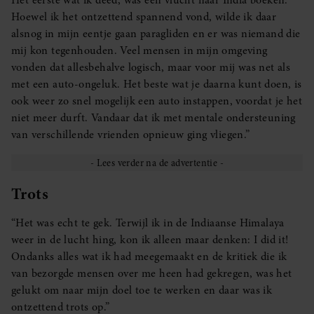
Het eerste wat ik deed, was een vlucht naar India boeken.
Hoewel ik het ontzettend spannend vond, wilde ik daar
alsnog in mijn eentje gaan paragliden en er was niemand die
mij kon tegenhouden. Veel mensen in mijn omgeving
vonden dat allesbehalve logisch, maar voor mij was net als
met een auto-ongeluk. Het beste wat je daarna kunt doen, is
ook weer zo snel mogelijk een auto instappen, voordat je het
niet meer durft. Vandaar dat ik met mentale ondersteuning
van verschillende vrienden opnieuw ging vliegen.”
Trots
“Het was echt te gek. Terwijl ik in de Indiaanse Himalaya
weer in de lucht hing, kon ik alleen maar denken: I did it!
Ondanks alles wat ik had meegemaakt en de kritiek die ik
van bezorgde mensen over me heen had gekregen, was het
gelukt om naar mijn doel toe te werken en daar was ik
ontzettend trots op.”