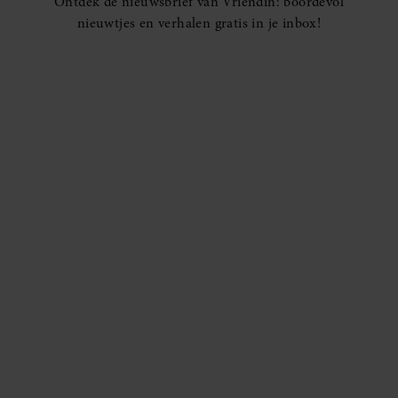
Ontdek de nieuwsbrief van Vriendin: boordevol
nieuwtjes en verhalen gratis in je inbox!