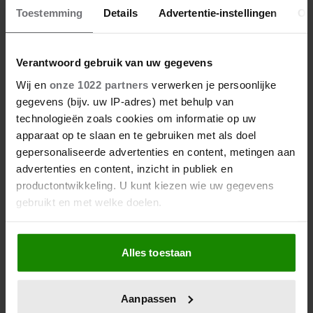
Toestemming
Details
Advertentie-instellingen
Ov
Verantwoord gebruik van uw gegevens
Wij en
onze 1022 partners
verwerken je persoonlijke
gegevens (bijv. uw IP-adres) met behulp van
technologieën zoals cookies om informatie op uw
apparaat op te slaan en te gebruiken met als doel
gepersonaliseerde advertenties en content, metingen aan
advertenties en content, inzicht in publiek en
productontwikkeling. U kunt kiezen wie uw gegevens
gebruikt en met welke doelen.
Als u het toestaat, willen we ook graag:
Alles toestaan
Informatie verzamelen over uw geografische
locatie, die tot een paar meter nauwkeurig kan zijn
Uw apparaat identificeren door het actief te
Aanpassen
scannen op specifieke eigenschappen (fingerprinting)