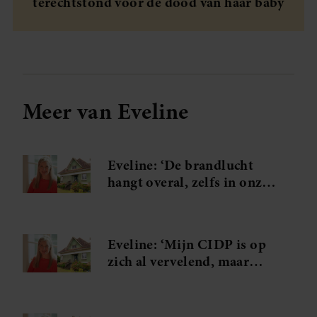
terechtstond voor de dood van haar baby
Meer van Eveline
Eveline: ‘De brandlucht
hangt overal, zelfs in onze
schone was’
Eveline: ‘Mijn CIDP is op
zich al vervelend, maar
daarbij hoort ook dat ik
levenslang onder controle
sta’