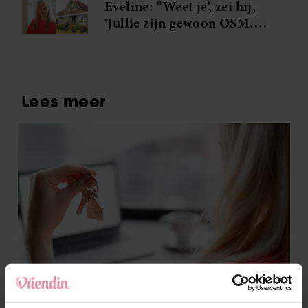
Eveline: ”Weet je’, zei hij,
‘jullie zijn gewoon OSM.
Ons soort mensen”