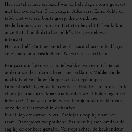
Het viertal at mee en ikzelf was de hele dag in touw geweest
met het avondeten. Drie gangen. Alles vers. Emiel dekte de
tafel. Het was een bonte groep, die avond, vier
Nederlanders, vier Fransen. Het eten beviel (‘Ik ben kok in
onze B&B, had ik dat al verteld?’). Het gesprek was
intensief.
Het was half één toen Emiel en ik naast elkaar in bed lagen
en elkaars hand vasthielden. We waren to-taal leeg.
Een paar uur later werd Emiel wakker van een lichtje dat
onder onze deur doorscheen. Een zaklamp. Midden in de
nacht. Niet veel later klapperden de opgehangen
kamersleutels tegen de keukendeur. Emiel zat rechtop. Trok
vlug zijn broek aan. Maar wat konden we uithalen tegen een
inbreker? Daar was opnieuw een lampje onder de kier van
onze deur. Gerommel in de keuken.
Emiel liep ernaartoe. Niets. Zachtjes sloop hij naar het
raam. Onze poort zat potdicht. Pas toen hij zich omdraaide,
zag hij de donkere gestalte. Verstopt achter de keukendeur.