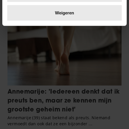
Lees meer over hoe uw persoonlijke gegevens worden
verwerkt en stel uw voorkeuren in het
detailgedeelte
in.
Weigeren
U kunt uw toestemming op elk moment wijzigen of
intrekken in de Cookieverklaring.
We gebruiken cookies om content en advertenties te
personaliseren, om functies voor social media te bieden
en om ons websiteverkeer te analyseren. Ook delen we
informatie over uw gebruik van onze site met onze
partners voor social media, adverteren en analyse. Deze
partners kunnen deze gegevens combineren met andere
informatie die u aan ze heeft verstrekt of die ze hebben
verzameld op basis van uw gebruik van hun services. U
gaat akkoord met onze cookies als u onze website blijft
gebruiken.