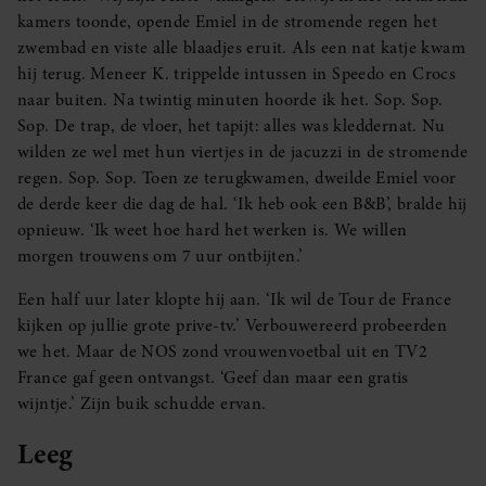
kamers toonde, opende Emiel in de stromende regen het
zwembad en viste alle blaadjes eruit. Als een nat katje kwam
hij terug. Meneer K. trippelde intussen in Speedo en Crocs
naar buiten. Na twintig minuten hoorde ik het. Sop. Sop.
Sop. De trap, de vloer, het tapijt: alles was kleddernat. Nu
wilden ze wel met hun viertjes in de jacuzzi in de stromende
regen. Sop. Sop. Toen ze terugkwamen, dweilde Emiel voor
de derde keer die dag de hal. ‘Ik heb ook een B&B’, bralde hij
opnieuw. ‘Ik weet hoe hard het werken is. We willen
morgen trouwens om 7 uur ontbijten.’
Een half uur later klopte hij aan. ‘Ik wil de Tour de France
kijken op jullie grote prive-tv.’ Verbouwereerd probeerden
we het. Maar de NOS zond vrouwenvoetbal uit en TV2
France gaf geen ontvangst. ‘Geef dan maar een gratis
wijntje.’ Zijn buik schudde ervan.
Leeg