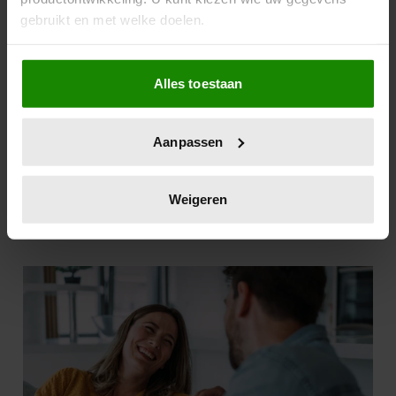
gebruikt en met welke doelen.
Als u het toestaat, willen we ook graag:
Alles toestaan
Informatie verzamelen over uw geografische
locatie, die tot een paar meter nauwkeurig kan zijn
Uw apparaat identificeren door het actief te
Aanpassen
scannen op specifieke eigenschappen (fingerprinting)
Lees meer over hoe uw persoonlijke gegevens worden
verwerkt en stel uw voorkeuren in het
detailgedeelte
in.
Weigeren
U kunt uw toestemming op elk moment wijzigen of
intrekken in de Cookieverklaring.
We gebruiken cookies om content en advertenties te
personaliseren, om functies voor social media te bieden
en om ons websiteverkeer te analyseren. Ook delen we
informatie over uw gebruik van onze site met onze
partners voor social media, adverteren en analyse. Deze
partners kunnen deze gegevens combineren met andere