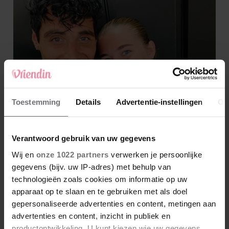
Toestemming
Details
Advertentie-instellingen
Ov
Verantwoord gebruik van uw gegevens
Wij en
onze 1022 partners
verwerken je persoonlijke
gegevens (bijv. uw IP-adres) met behulp van
technologieën zoals cookies om informatie op uw
apparaat op te slaan en te gebruiken met als doel
gepersonaliseerde advertenties en content, metingen aan
advertenties en content, inzicht in publiek en
productontwikkeling. U kunt kiezen wie uw gegevens