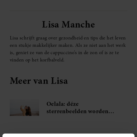
Lisa Manche
Lisa schrijft graag over gezondheid en tips die het leven
een stukje makkelijker maken. Als ze niet aan het werk
is, geniet ze van de cappuccino’s in de zon of is ze te
vinden op het korfbalveld.
Meer van Lisa
Oelala: déze
sterrenbeelden worden
verliefd tijdens hun
zomervakantie