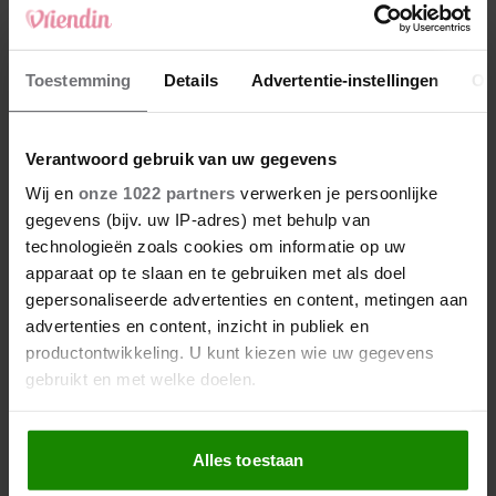
Voor deze sterrenbeelden
wordt juli een fantastische
maand
Toestemming
Details
Advertentie-instellingen
Ov
Dít gebeurt er met je
lichaam als je regelmatig
Verantwoord gebruik van uw gegevens
plankt
Wij en
onze 1022 partners
verwerken je persoonlijke
gegevens (bijv. uw IP-adres) met behulp van
technologieën zoals cookies om informatie op uw
apparaat op te slaan en te gebruiken met als doel
gepersonaliseerde advertenties en content, metingen aan
advertenties en content, inzicht in publiek en
productontwikkeling. U kunt kiezen wie uw gegevens
gebruikt en met welke doelen.
Als u het toestaat, willen we ook graag:
Alles toestaan
Informatie verzamelen over uw geografische
locatie, die tot een paar meter nauwkeurig kan zijn