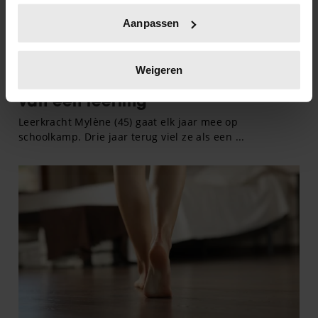
Uw apparaat identificeren door het actief te
Aanpassen
scannen op specifieke eigenschappen (fingerprinting)
Lees meer over hoe uw persoonlijke gegevens worden
verwerkt en stel uw voorkeuren in het
detailgedeelte
in.
Weigeren
U kunt uw toestemming op elk moment wijzigen of
intrekken in de Cookieverklaring.
We gebruiken cookies om content en advertenties te
personaliseren, om functies voor social media te bieden
en om ons websiteverkeer te analyseren. Ook delen we
informatie over uw gebruik van onze site met onze
partners voor social media, adverteren en analyse. Deze
partners kunnen deze gegevens combineren met andere
informatie die u aan ze heeft verstrekt of die ze hebben
verzameld op basis van uw gebruik van hun services. U
gaat akkoord met onze cookies als u onze website blijft
gebruiken.