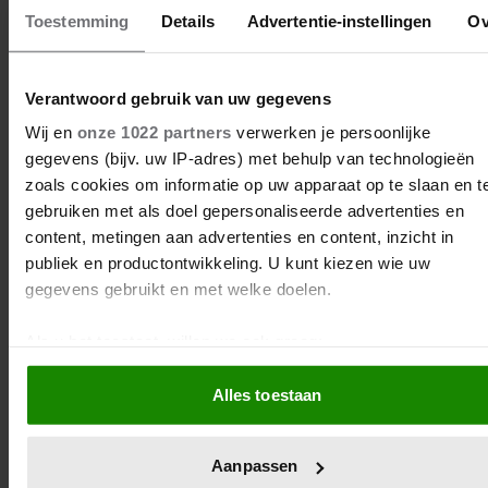
Toestemming
Details
Advertentie-instellingen
Ov
NIEUWTJES
Verantwoord gebruik van uw gegevens
B&B Vol Liefde-kijkers hebben flinke
Wij en
onze 1022 partners
verwerken je persoonlijke
kritiek op Fred: ‘Hij negeert gewoon zijn
gegevens (bijv. uw IP-adres) met behulp van technologieën
gast’
zoals cookies om informatie op uw apparaat op te slaan en t
gebruiken met als doel gepersonaliseerde advertenties en
content, metingen aan advertenties en content, inzicht in
publiek en productontwikkeling. U kunt kiezen wie uw
gegevens gebruikt en met welke doelen.
Als u het toestaat, willen we ook graag:
Informatie verzamelen over uw geografische locatie, 
Alles toestaan
tot een paar meter nauwkeurig kan zijn
Uw apparaat identificeren door het actief te scannen 
specifieke eigenschappen (fingerprinting)
Aanpassen
Lees meer over hoe uw persoonlijke gegevens worden