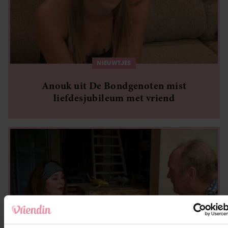
NIEUWTJES
Anouk uit De Bondgenoten mist
liefdesjubileum met vriend