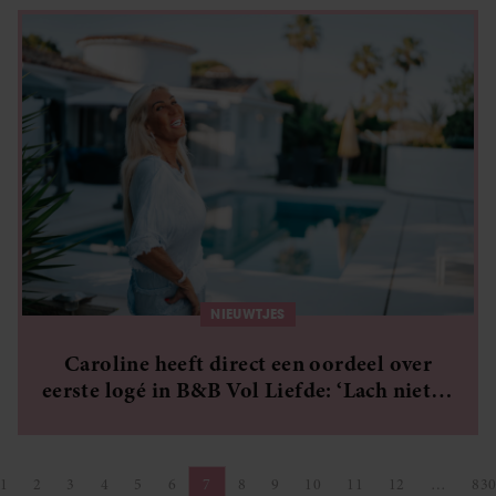
NIEUWTJES
Caroline heeft direct een oordeel over
eerste logé in B&B Vol Liefde: ‘Lach niet te
veel naar mij’
1
2
3
4
5
6
7
8
9
10
11
12
…
83
ge pagina
Pagina
Pagina
Pagina
Pagina
Pagina
Pagina
Pagina
Pagina
Pagina
Pagina
Pagina
Pagina
P