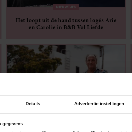
NIEUWTJES
Het loopt uit de hand tussen logés Arie
en Carolie in B&B Vol Liefde
Details
Advertentie-instellingen
NIEUWTJES
w gegevens