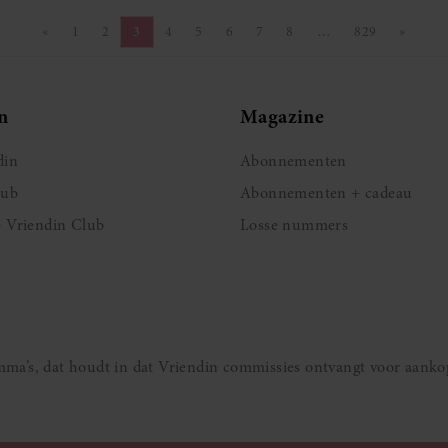
«
1
2
3
4
5
6
7
8
…
829
»
Vorige pagina
Pagina
Pagina
Pagina
Pagina
Pagina
Pagina
Pagina
Pagina
Pagina
Volgen
n
Magazine
din
Abonnementen
lub
Abonnementen + cadeau
e Vriendin Club
Losse nummers
ramma’s, dat houdt in dat Vriendin commissies ontvangt voor aanko