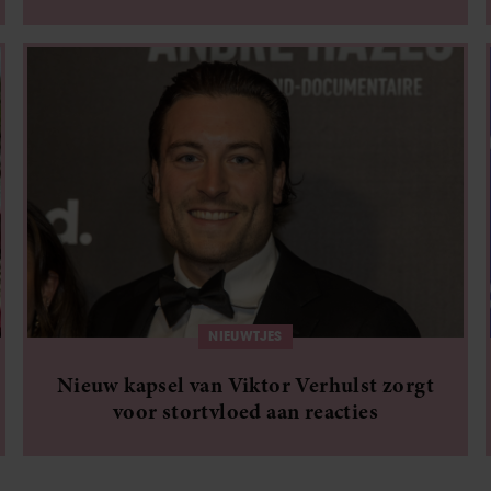
(én dit kost het)
NIEUWTJES
Nieuw kapsel van Viktor Verhulst zorgt
voor stortvloed aan reacties