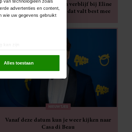
p van technologieën zoals
Zóveel betaal je voor een verblijf bij Eline
erde advertenties en content,
uit B&B Vol Liefde – en dat valt best mee
en wie uw gegevens gebruikt
g kan zijn
erprinting)
t
detailgedeelte
in. U kunt uw
Alles toestaan
 media te bieden en om ons
ze partners voor social
nformatie die u aan ze heeft
oord met onze cookies als u
NIEUWTJES
Vanaf deze datum kun je weer kijken naar
Casa di Beau