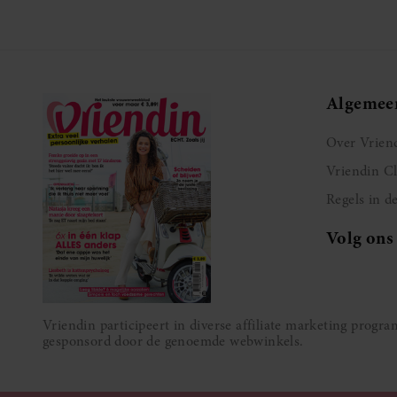
Algemee
Over Vrien
Vriendin C
Regels in d
Volg ons
Vriendin participeert in diverse affiliate marketing prog
gesponsord door de genoemde webwinkels.
 INFORMATIE