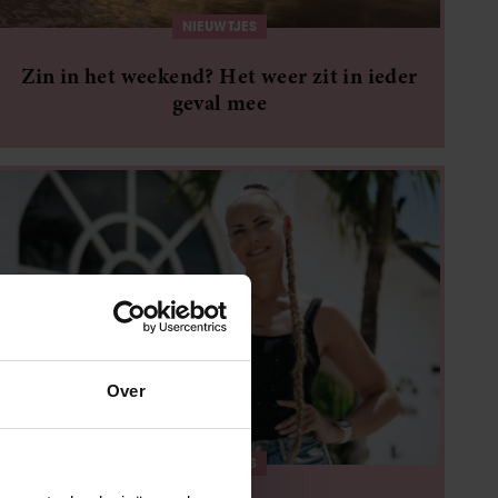
NIEUWTJES
Zin in het weekend? Het weer zit in ieder
geval mee
Over
NIEUWTJES