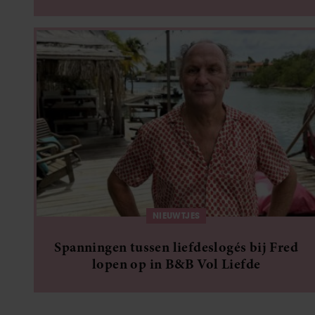
alsnog hier kan zien opgroeien’
NIEUWTJES
Spanningen tussen liefdeslogés bij Fred
lopen op in B&B Vol Liefde