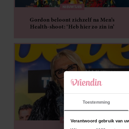
NIEUWTJES
Gordon beloont zichzelf na Men’s
Health-shoot: ‘Heb hier zo zin in’
Toestemming
NIEUWTJES
Verantwoord gebruik van u