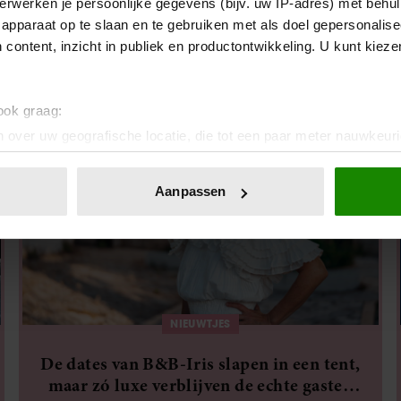
erwerken je persoonlijke gegevens (bijv. uw IP-adres) met behul
Fred uit B&B Vol Liefde bleek al eerder
apparaat op te slaan en te gebruiken met als doel gepersonalise
op tv te zijn geweest
 content, inzicht in publiek en productontwikkeling. U kunt kiez
 ook graag:
 over uw geografische locatie, die tot een paar meter nauwkeuri
eren door het actief te scannen op specifieke eigenschappen (fing
onlijke gegevens worden verwerkt en stel uw voorkeuren in he
Aanpassen
jzigen of intrekken in de Cookieverklaring.
ent en advertenties te personaliseren, om functies voor social
. Ook delen we informatie over uw gebruik van onze site met on
e. Deze partners kunnen deze gegevens combineren met andere i
erzameld op basis van uw gebruik van hun services. U gaat akk
NIEUWTJES
De dates van B&B-Iris slapen in een tent,
maar zó luxe verblijven de echte gasten