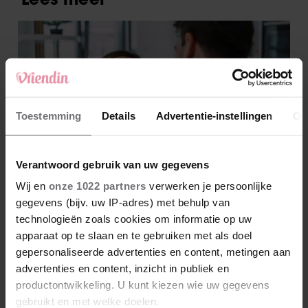
Toestemming
Details
Advertentie-instellingen
Ov
Verantwoord gebruik van uw gegevens
Wij en
onze 1022 partners
verwerken je persoonlijke
gegevens (bijv. uw IP-adres) met behulp van
technologieën zoals cookies om informatie op uw
apparaat op te slaan en te gebruiken met als doel
gepersonaliseerde advertenties en content, metingen aan
advertenties en content, inzicht in publiek en
productontwikkeling. U kunt kiezen wie uw gegevens
gebruikt en met welke doelen.