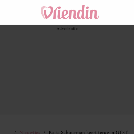
Nieuwtjes
Katja Schuurman keert terug in GTST