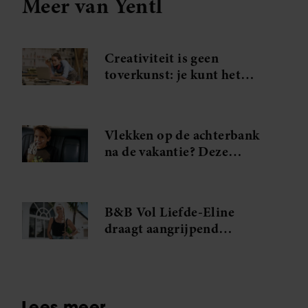
Meer van Yentl
Creativiteit is geen
toverkunst: je kunt het
gewoon leren (en dat doe je
zo)
Vlekken op de achterbank
na de vakantie? Deze
vlekkenverwijderaar red je
interieur
B&B Vol Liefde-Eline
draagt aangrijpend
verleden met zich mee: ‘Hij
was mijn grote liefde’