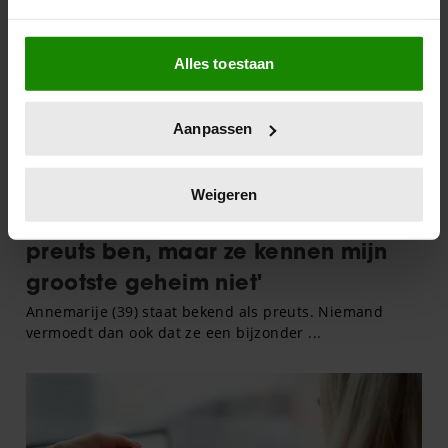
Als u het toestaat, willen we ook graag:
Alles toestaan
Informatie verzamelen over uw geografische
locatie, die tot een paar meter nauwkeurig kan zijn
Uw apparaat identificeren door het actief te
Aanpassen
scannen op specifieke eigenschappen (fingerprinting)
Lees meer over hoe uw persoonlijke gegevens worden
verwerkt en stel uw voorkeuren in het
detailgedeelte
in.
Weigeren
U kunt uw toestemming op elk moment wijzigen of
intrekken in de Cookieverklaring.
We gebruiken cookies om content en advertenties te
personaliseren, om functies voor social media te bieden
en om ons websiteverkeer te analyseren. Ook delen we
informatie over uw gebruik van onze site met onze
partners voor social media, adverteren en analyse. Deze
partners kunnen deze gegevens combineren met andere
informatie die u aan ze heeft verstrekt of die ze hebben