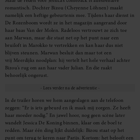
Maar de reden voor Jessica’s comeback is allesbehalve
romantisch. Dochter Bizou (Cheyenne Löhnen) maakt
namelijk een heftige gebeurtenis mee. Tijdens haar dienst in
De Rozenboom wordt ze in het magazijn aangerand door
haar baas Van der Molen. Radeloos vertrouwt ze zich toe
aan Marwan, maar die staat net op het punt naar een
bruiloft in Marokko te vertrekken en kan haar dus niet
blijven steunen. Marwan besluit dan maar tot een
vrij Meerdijks noodplan: hij vertelt het hele verhaal achter
Bizou’s rug om aan haar vader Julian. En die raakt
behoorlijk ongerust.
In de trailer horen we hem aangeslagen aan de telefoon
zeggen: “Er is iets gebeurd en ik maak mij zorgen. Ze heeft
haar moeder nodig.” En jawel hoor, nog geen scène later
wandelt Jessica De Koning binnen, klaar om de boel te
redden. Maar één ding lijkt duidelijk: Bizou staat op het
punt om terug te keren naar Parijs. Kortom: het belooft een