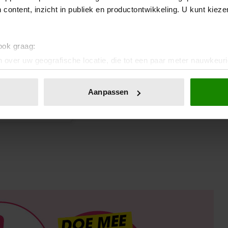
 content, inzicht in publiek en productontwikkeling. U kunt kiez
 ook graag:
 over uw geografische locatie, die tot een paar meter nauwkeuri
eren door het actief te scannen op specifieke eigenschappen (fing
onlijke gegevens worden verwerkt en stel uw voorkeuren in he
Aanpassen
jzigen of intrekken in de Cookieverklaring.
it)
ent en advertenties te personaliseren, om functies voor social
. Ook delen we informatie over uw gebruik van onze site met on
e. Deze partners kunnen deze gegevens combineren met andere i
erzameld op basis van uw gebruik van hun services. U gaat akk