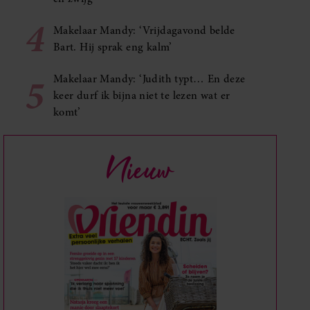
4
Makelaar Mandy: ‘Vrijdagavond belde
Bart. Hij sprak eng kalm’
5
Makelaar Mandy: ‘Judith typt… En deze
keer durf ik bijna niet te lezen wat er
komt’
Nieuw