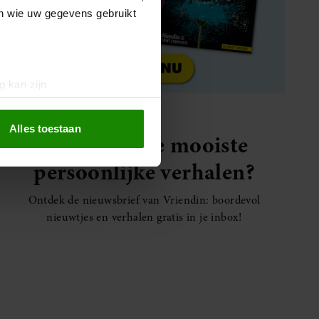
en wie uw gegevens gebruikt
g kan zijn
erprinting)
t
detailgedeelte
in. U kunt uw
Alles toestaan
Elke week de mooiste
persoonlijke verhalen?
 media te bieden en om ons
ze partners voor social
Ontdek de nieuwsbrief van Vriendin: boordevol
nformatie die u aan ze heeft
nieuwtjes en verhalen gratis in je inbox!
oord met onze cookies als u