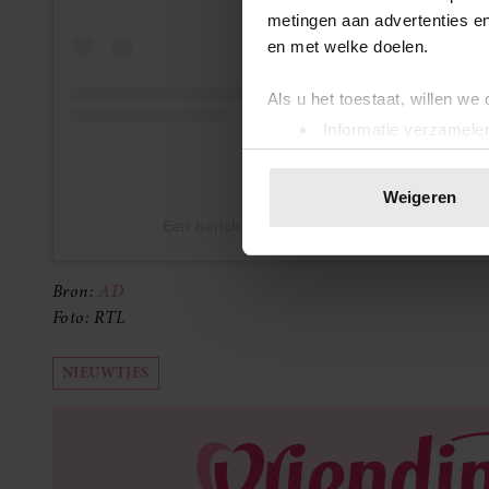
metingen aan advertenties en
en met welke doelen.
Als u het toestaat, willen we
Informatie verzamelen
Uw apparaat identific
Lees meer over hoe uw perso
Weigeren
toestemming op elk moment wi
Een bericht gedeeld door JAN SMIT (@jansm
We gebruiken cookies om cont
Bron:
AD
websiteverkeer te analyseren
Foto: RTL
media, adverteren en analys
verstrekt of die ze hebben v
onze website blijft gebruiken.
NIEUWTJES