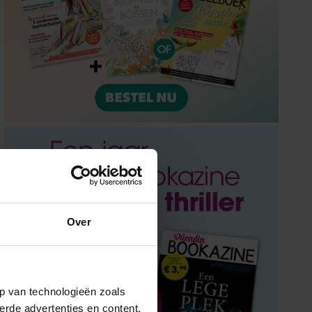
Over
p van technologieën zoals
erde advertenties en content,