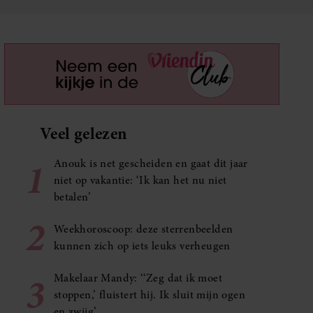
Veel gelezen
1
Anouk is net gescheiden en gaat dit jaar
niet op vakantie: ‘Ik kan het nu niet
betalen’
2
Weekhoroscoop: deze sterrenbeelden
kunnen zich op iets leuks verheugen
3
Makelaar Mandy: ‘‘Zeg dat ik moet
stoppen,’ fluistert hij. Ik sluit mijn ogen
en zwijg’