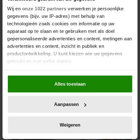
Wij en
onze 1022 partners
verwerken je persoonlijke
gegevens (bijv. uw IP-adres) met behulp van
technologieën zoals cookies om informatie op uw
apparaat op te slaan en te gebruiken met als doel
gepersonaliseerde advertenties en content, metingen aan
advertenties en content, inzicht in publiek en
productontwikkeling. U kunt kiezen wie uw gegevens
gebruikt en met welke doelen.
Als u het toestaat, willen we ook graag:
Alles toestaan
Informatie verzamelen over uw geografische
locatie, die tot een paar meter nauwkeurig kan zijn
Uw apparaat identificeren door het actief te
Aanpassen
scannen op specifieke eigenschappen (fingerprinting)
Lees meer over hoe uw persoonlijke gegevens worden
verwerkt en stel uw voorkeuren in het
detailgedeelte
in.
Weigeren
U kunt uw toestemming op elk moment wijzigen of
intrekken in de Cookieverklaring.