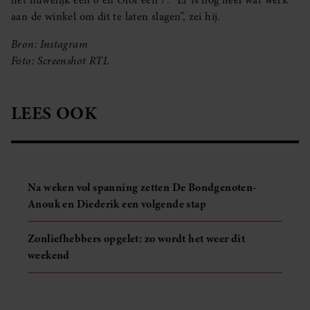
het huwelijk een 6 en Olof een 7. “Er is nog heel wat werk
aan de winkel om dit te laten slagen”, zei hij.
Bron: Instagram
Foto: Screenshot RTL
LEES OOK
Na weken vol spanning zetten De Bondgenoten-
Anouk en Diederik een volgende stap
Zonliefhebbers opgelet: zo wordt het weer dit
weekend