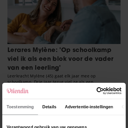
Toestemming
Details
Advertentie-instellingen
Ov
Verantwoord gebruik van uw gegevens