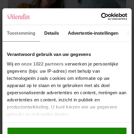
Toestemming
Details
Advertentie-instellingen
Ov
Verantwoord gebruik van uw gegevens
Wij en
onze 1022 partners
verwerken je persoonlijke
gegevens (bijv. uw IP-adres) met behulp van
technologieën zoals cookies om informatie op uw
apparaat op te slaan en te gebruiken met als doel
gepersonaliseerde advertenties en content, metingen aan
advertenties en content, inzicht in publiek en
productontwikkeling. U kunt kiezen wie uw gegevens
gebruikt en met welke doelen.
Als u het toestaat, willen we ook graag: