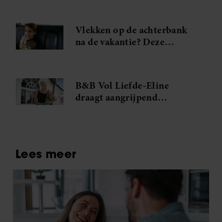
zo)
Vlekken op de achterbank
na de vakantie? Deze
vlekkenverwijderaar red je
interieur
B&B Vol Liefde-Eline
draagt aangrijpend
verleden met zich mee: ‘Hij
was mijn grote liefde’