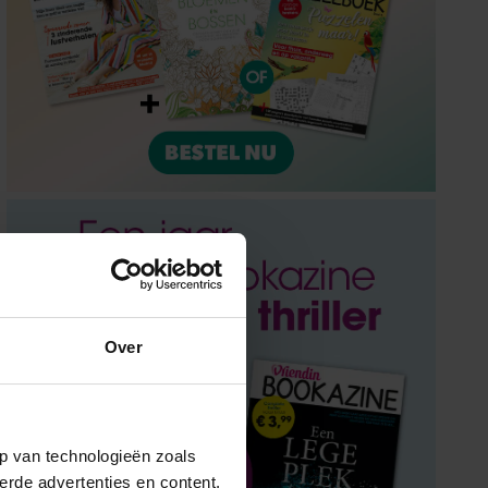
Over
p van technologieën zoals
erde advertenties en content,