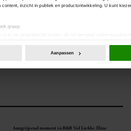
 content, inzicht in publiek en productontwikkeling. U kunt kiez
geweest. Eerder deze week kregen de deelnemers er maar liefst
eelnemers hun terugkeer. Zij kwamen niet voor niets terug
ken.
 ook graag:
 over uw geografische locatie, die tot een paar meter nauwkeuri
jke WK-tijdstip van 21.00 uur te zien.
eren door het actief te scannen op specifieke eigenschappen (fing
onlijke gegevens worden verwerkt en stel uw voorkeuren in he
Aanpassen
jzigen of intrekken in de Cookieverklaring.
. Je kunt je ook aanmelden voor onze wekelijkse
Vriendin
ent en advertenties te personaliseren, om functies voor social
. Ook delen we informatie over uw gebruik van onze site met on
e. Deze partners kunnen deze gegevens combineren met andere i
erzameld op basis van uw gebruik van hun services. U gaat akk
Aangrijpend moment in B&B Vol Liefde: Eline