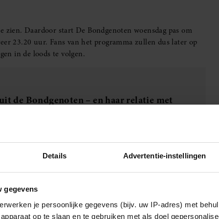
 te zien. Daardoor start De Bondgenoten woensdag pas om
veer 23.20 uur. Fans van het programma zullen dus later op
en in de loods te volgen.
uit de Bondgenoten – en haar relatie met
Details
Advertentie-instellingen
 voetbaltoernooi. Ook op andere zenders zijn veranderingen
ijdelijk naar NPO 2, omdat NPO 1 veel ruimte vrijmaakt voor
w gegevens
tgezonden.
erwerken je persoonlijke gegevens (bijv. uw IP-adres) met behul
apparaat op te slaan en te gebruiken met als doel gepersonalise