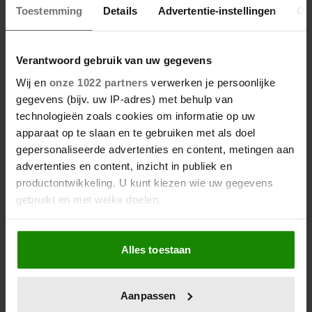
Toestemming
Details
Advertentie-instellingen
Ov
Verantwoord gebruik van uw gegevens
Wij en
onze 1022 partners
verwerken je persoonlijke
gegevens (bijv. uw IP-adres) met behulp van
technologieën zoals cookies om informatie op uw
apparaat op te slaan en te gebruiken met als doel
gepersonaliseerde advertenties en content, metingen aan
advertenties en content, inzicht in publiek en
productontwikkeling. U kunt kiezen wie uw gegevens
gebruikt en met welke doelen.
Als u het toestaat, willen we ook graag:
Alles toestaan
Informatie verzamelen over uw geografische
locatie, die tot een paar meter nauwkeurig kan zijn
Uw apparaat identificeren door het actief te
Aanpassen
scannen op specifieke eigenschappen (fingerprinting)