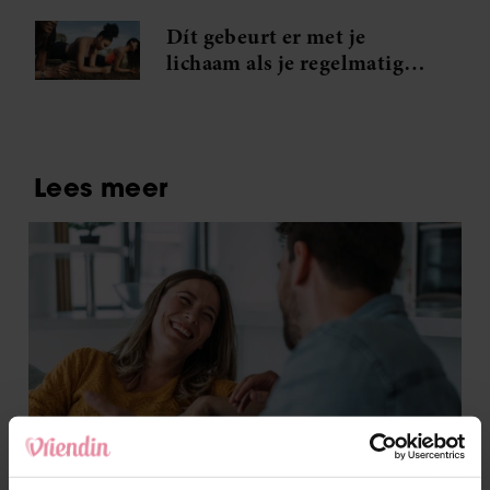
Dít gebeurt er met je
lichaam als je regelmatig
plankt