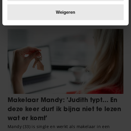
Lees meer over hoe uw persoonlijke gegevens worden
verwerkt en stel uw voorkeuren in het
detailgedeelte
in.
Weigeren
U kunt uw toestemming op elk moment wijzigen of
intrekken in de Cookieverklaring.
We gebruiken cookies om content en advertenties te
personaliseren, om functies voor social media te bieden
en om ons websiteverkeer te analyseren. Ook delen we
informatie over uw gebruik van onze site met onze
partners voor social media, adverteren en analyse. Deze
partners kunnen deze gegevens combineren met andere
informatie die u aan ze heeft verstrekt of die ze hebben
verzameld op basis van uw gebruik van hun services. U
gaat akkoord met onze cookies als u onze website blijft
gebruiken.