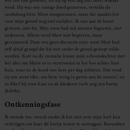
iets van had gemerkt, tot hij op een dag niet meer wakker
werd. Hij was een rustige dood gestorven, vertelde de
cardioloog later. Mooi meegenomen, maar dat maakte het
voor mijn gevoel nog niet eerlijker. Ik was aan de beurt
geweest, niet hij. Mijn zoon had mij moeten begraven, niet
andersom. Alleen werd Mart niet begraven, maar
gecremeerd. Daar was geen discussie over, want Mart had
zelf altijd gezegd dat hij niet onder de grond gestopt wilde
worden. Kort na de crematie kwam mijn schoondochter met
het idee om Marts as te verstrooien in het bos achter hun
huis, waar ze de hond vier keer per dag uitlieten. Dat vond
zij een mooi idee, om hem ‘terug te geven aan de natuur’, en
zo bleef hij voor haar en de kinderen toch nog een beetje
dichtbij.
Ontkenningsfase
Ik stemde toe, vooral omdat ik het niet over mijn hart kon
verkrijgen om haar dit beetje troost te ontzeggen. Bovendien