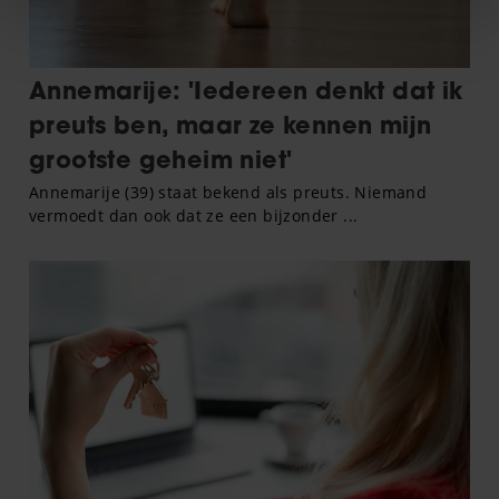
We gebruiken cookies om content en advertenties te
personaliseren, om functies voor social media te bieden
en om ons websiteverkeer te analyseren. Ook delen we
informatie over uw gebruik van onze site met onze
partners voor social media, adverteren en analyse. Deze
partners kunnen deze gegevens combineren met andere
informatie die u aan ze heeft verstrekt of die ze hebben
verzameld op basis van uw gebruik van hun services. U
gaat akkoord met onze cookies als u onze website blijft
gebruiken.