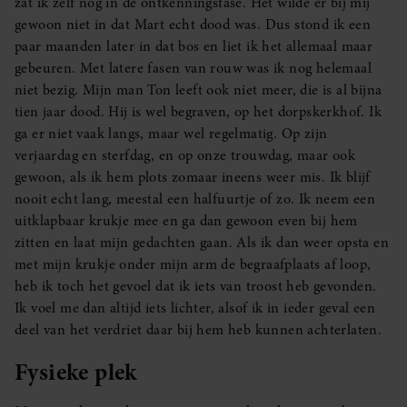
zat ik zelf nog in de ontkenningsfase. Het wilde er bij mij
gewoon niet in dat Mart echt dood was. Dus stond ik een
paar maanden later in dat bos en liet ik het allemaal maar
gebeuren. Met latere fasen van rouw was ik nog helemaal
niet bezig. Mijn man Ton leeft ook niet meer, die is al bijna
tien jaar dood. Hij is wel begraven, op het dorpskerkhof. Ik
ga er niet vaak langs, maar wel regelmatig. Op zijn
verjaardag en sterfdag, en op onze trouwdag, maar ook
gewoon, als ik hem plots zomaar ineens weer mis. Ik blijf
nooit echt lang, meestal een halfuurtje of zo. Ik neem een
uitklapbaar krukje mee en ga dan gewoon even bij hem
zitten en laat mijn gedachten gaan. Als ik dan weer opsta en
met mijn krukje onder mijn arm de begraafplaats af loop,
heb ik toch het gevoel dat ik iets van troost heb gevonden.
Ik voel me dan altijd iets lichter, alsof ik in ieder geval een
deel van het verdriet daar bij hem heb kunnen achterlaten.
Fysieke plek