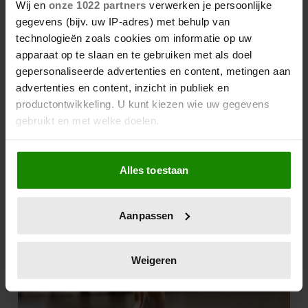
Wij en
onze 1022 partners
verwerken je persoonlijke
gegevens (bijv. uw IP-adres) met behulp van
technologieën zoals cookies om informatie op uw
apparaat op te slaan en te gebruiken met als doel
gepersonaliseerde advertenties en content, metingen aan
advertenties en content, inzicht in publiek en
productontwikkeling. U kunt kiezen wie uw gegevens
gebruikt en met welke doelen.
Als u het toestaat, willen we ook graag:
Alles toestaan
Informatie verzamelen over uw geografische
locatie, die tot een paar meter nauwkeurig kan zijn
Uw apparaat identificeren door het actief te
Aanpassen
scannen op specifieke eigenschappen (fingerprinting)
Lees meer over hoe uw persoonlijke gegevens worden
verwerkt en stel uw voorkeuren in het
detailgedeelte
in.
Weigeren
U kunt uw toestemming op elk moment wijzigen of
intrekken in de Cookieverklaring.