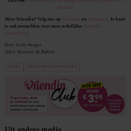
Lees ook:
Hoe herken je hoogbegaafdheid bij kinderen? 9
signalen
Meer Vriendin? Volg ons op
Facebook
en
Instagram
. Je kunt
je ook aanmelden voor onze wekelijkse
Vriendin
nieuwsbrief
.
Foto: Getty Images
Tekst: Suzanne de Bakker
MAMA
VRIENDIN'S FAVORIETEN
Uit andere media