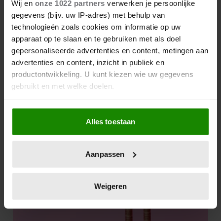
Wij en
onze 1022 partners
verwerken je persoonlijke
gegevens (bijv. uw IP-adres) met behulp van
technologieën zoals cookies om informatie op uw
apparaat op te slaan en te gebruiken met als doel
gepersonaliseerde advertenties en content, metingen aan
advertenties en content, inzicht in publiek en
productontwikkeling. U kunt kiezen wie uw gegevens
gebruikt en met welke doelen.
Als u het toestaat, willen we ook graag:
Alles toestaan
Informatie verzamelen over uw geografische
locatie, die tot een paar meter nauwkeurig kan zijn
Uw apparaat identificeren door het actief te
Aanpassen
scannen op specifieke eigenschappen (fingerprinting)
Lees meer over hoe uw persoonlijke gegevens worden
verwerkt en stel uw voorkeuren in het
detailgedeelte
in.
Weigeren
U kunt uw toestemming op elk moment wijzigen of
intrekken in de Cookieverklaring.